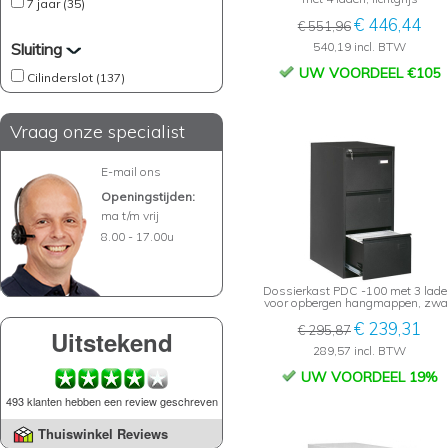
7 jaar (35)
€ 446,44
€ 551,96
Sluiting
540,19 incl. BTW
UW VOORDEEL €105
Cilinderslot (137)
Vraag onze specialist
E-mail ons
Openingstijden:
ma t/m vrij
8.00 - 17.00u
Dossierkast PDC -100 met 3 lade
voor opbergen hangmappen, zwa
€ 239,31
€ 295,87
Uitstekend
289,57 incl. BTW
UW VOORDEEL 19%
493 klanten hebben een review geschreven
Thuiswinkel Reviews