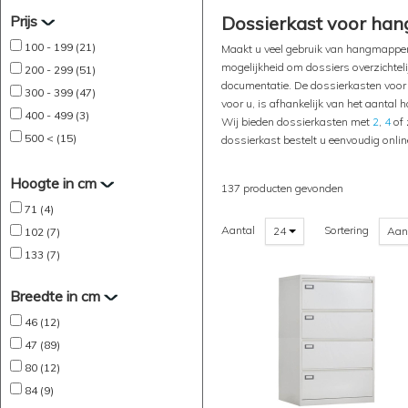
Prijs
Dossierkast voor han
100 - 199 (21)
Maakt u veel gebruik van hangmappen?
mogelijkheid om dossiers overzichtelij
200 - 299 (51)
documentatie. De dossierkasten voor
300 - 399 (47)
voor u, is afhankelijk van het aanta
400 - 499 (3)
Wij bieden dossierkasten met
2
,
4
of 
500 < (15)
dossierkast bestelt u eenvoudig onli
Hoogte in cm
137 producten gevonden
71 (4)
Aantal
Sortering
24
Aan
102 (7)
133 (7)
Breedte in cm
46 (12)
47 (89)
80 (12)
84 (9)