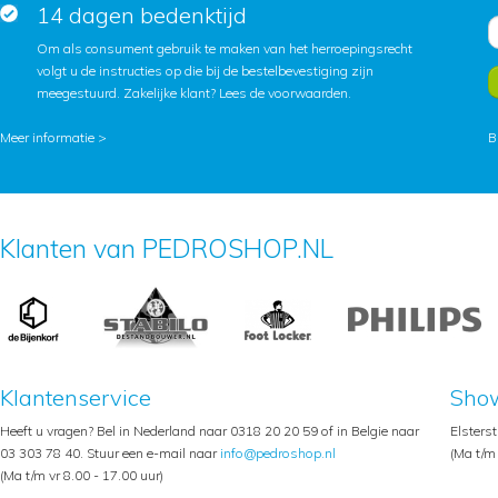
14 dagen bedenktijd
Om als consument gebruik te maken van het herroepingsrecht
volgt u de instructies op die bij de bestelbevestiging zijn
meegestuurd. Zakelijke klant?
Lees de voorwaarden
.
Meer informatie >
B
Klanten van PEDROSHOP.NL
Klantenservice
Sho
Heeft u vragen? Bel in Nederland naar 0318 20 20 59 of in Belgie naar
Elsters
03 303 78 40. Stuur een e-mail naar
info@pedroshop.nl
(Ma t/m 
(Ma t/m vr 8.00 - 17.00 uur)