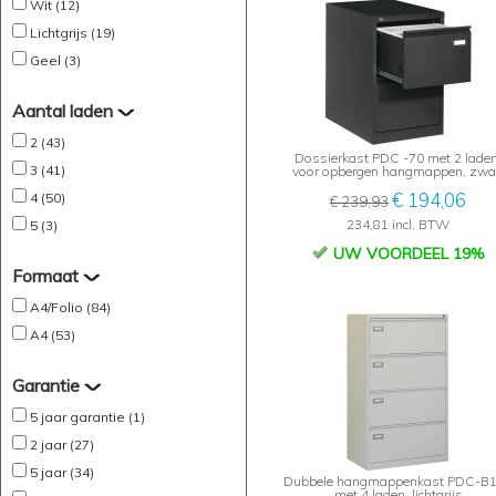
Wit (12)
Lichtgrijs (19)
Geel (3)
Aantal laden
2 (43)
Dossierkast PDC -70 met 2 laden
3 (41)
voor opbergen hangmappen, zwa
€ 194,06
4 (50)
€ 239,93
234,81 incl. BTW
5 (3)
UW VOORDEEL 19%
Formaat
A4/Folio (84)
A4 (53)
Garantie
5 jaar garantie (1)
2 jaar (27)
5 jaar (34)
Dubbele hangmappenkast PDC-B
met 4 laden, lichtgrijs