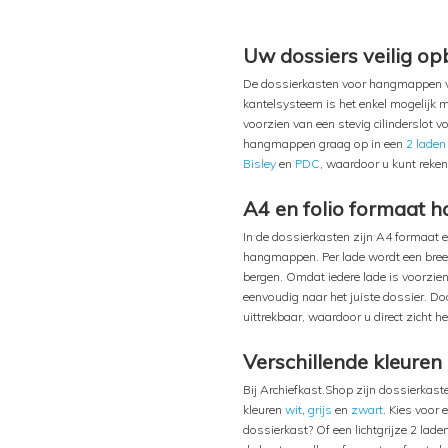
Uw dossiers veilig o
De dossierkasten voor hangmappen van
kantelsysteem is het enkel mogelijk m
voorzien van een stevig cilinderslot v
hangmappen graag op in een
2 laden
Bisley
en
PDC
, waardoor u kunt reken
A4 en folio formaat
In de dossierkasten zijn A4 formaat 
hangmappen. Per lade wordt een bree
bergen. Omdat iedere lade is voorzien
eenvoudig naar het juiste dossier. Doo
uittrekbaar, waardoor u direct zicht 
Verschillende kleuren
Bij Archiefkast.Shop zijn dossierkaste
kleuren
wit
,
grijs
en
zwart
. Kies voor 
dossierkast? Of een lichtgrijze 2 lad