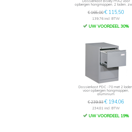
Dossierkast Bisley PFA2 voor
opbergen hangmappen, 2 laden, zw
€ 115,50
€ 165,00
139,76 incl. BTW
UW VOORDEEL 30%
Dossierkast PDC -70 met 2 laden
voor opbergen hangmappen,
aluminium
€ 194,06
€ 239,93
234,81 incl. BTW
UW VOORDEEL 19%