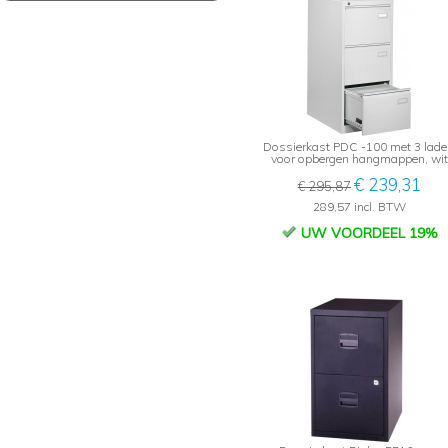
Dossierkast PDC -100 met 3 lade
voor opbergen hangmappen, wit
€ 239,31
€ 295,87
289,57 incl. BTW
UW VOORDEEL 19%