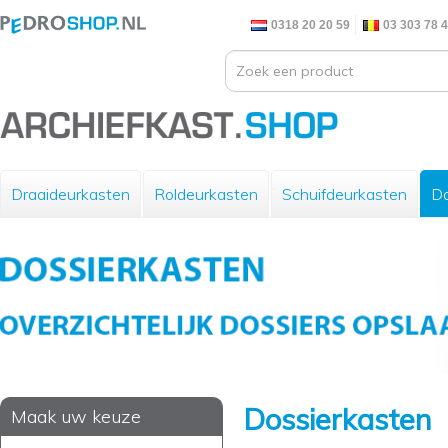
0318 20 20 59
03 303 78 
Draaideurkasten
Roldeurkasten
Schuifdeurkasten
Do
Dossierkasten
Maak uw keuze