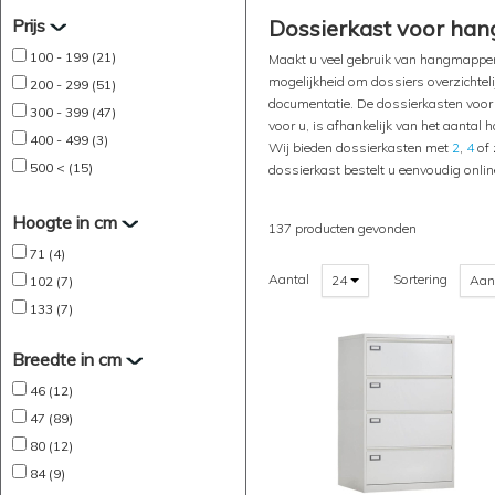
Prijs
Dossierkast voor han
100 - 199 (21)
Maakt u veel gebruik van hangmappen?
mogelijkheid om dossiers overzichtelij
200 - 299 (51)
documentatie. De dossierkasten voor
300 - 399 (47)
voor u, is afhankelijk van het aanta
400 - 499 (3)
Wij bieden dossierkasten met
2
,
4
of 
500 < (15)
dossierkast bestelt u eenvoudig onli
Hoogte in cm
137 producten gevonden
71 (4)
Aantal
Sortering
24
Aan
102 (7)
133 (7)
Breedte in cm
46 (12)
47 (89)
80 (12)
84 (9)