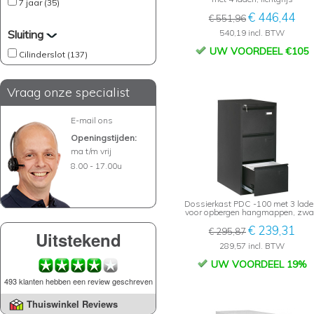
7 jaar (35)
€ 446,44
€ 551,96
Sluiting
540,19 incl. BTW
UW VOORDEEL €105
Cilinderslot (137)
Vraag onze specialist
E-mail ons
Openingstijden:
ma t/m vrij
8.00 - 17.00u
Dossierkast PDC -100 met 3 lade
voor opbergen hangmappen, zwa
€ 239,31
€ 295,87
Uitstekend
289,57 incl. BTW
UW VOORDEEL 19%
493 klanten hebben een review geschreven
Thuiswinkel Reviews