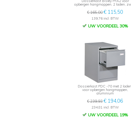
Dossierkast Bisley PFA2 voor
opbergen hangmappen, 2 laden, zw
€ 115,50
€ 165,00
139,76 incl. BTW
UW VOORDEEL 30%
Dossierkast PDC -70 met 2 laden
voor opbergen hangmappen,
aluminium
€ 194,06
€ 239,93
234,81 incl. BTW
UW VOORDEEL 19%