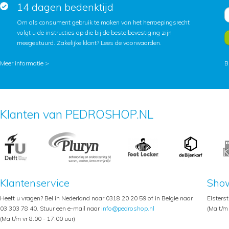
14 dagen bedenktijd
Om als consument gebruik te maken van het herroepingsrecht
volgt u de instructies op die bij de bestelbevestiging zijn
meegestuurd. Zakelijke klant?
Lees de voorwaarden
.
Meer informatie >
B
Klanten van PEDROSHOP.NL
Klantenservice
Sho
Heeft u vragen? Bel in Nederland naar 0318 20 20 59 of in Belgie naar
Elsters
03 303 78 40. Stuur een e-mail naar
info@pedroshop.nl
(Ma t/m 
(Ma t/m vr 8.00 - 17.00 uur)