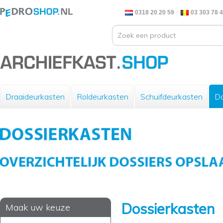
0318 20 20 59
03 303 78 
Draaideurkasten
Roldeurkasten
Schuifdeurkasten
Do
Dossierkasten
Maak uw keuze