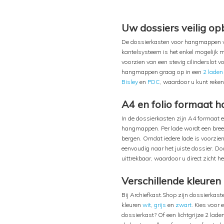
Uw dossiers veilig o
De dossierkasten voor hangmappen van
kantelsysteem is het enkel mogelijk m
voorzien van een stevig cilinderslot v
hangmappen graag op in een
2 laden
Bisley
en
PDC
, waardoor u kunt reken
A4 en folio formaat
In de dossierkasten zijn A4 formaat 
hangmappen. Per lade wordt een bree
bergen. Omdat iedere lade is voorzien
eenvoudig naar het juiste dossier. Doo
uittrekbaar, waardoor u direct zicht 
Verschillende kleuren
Bij Archiefkast.Shop zijn dossierkaste
kleuren
wit
,
grijs
en
zwart
. Kies voor 
dossierkast? Of een lichtgrijze 2 lad