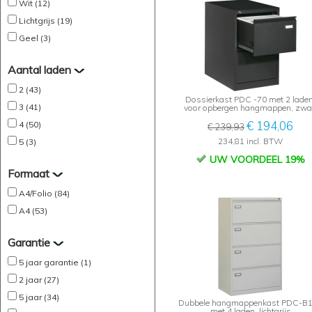
Wit (12)
Lichtgrijs (19)
Geel (3)
Aantal laden
2 (43)
Dossierkast PDC -70 met 2 laden
3 (41)
voor opbergen hangmappen, zwa
€ 194,06
4 (50)
€ 239,93
234,81 incl. BTW
5 (3)
UW VOORDEEL 19%
Formaat
A4/Folio (84)
A4 (53)
Garantie
5 jaar garantie (1)
2 jaar (27)
5 jaar (34)
Dubbele hangmappenkast PDC-B
met 4 laden, lichtgrijs