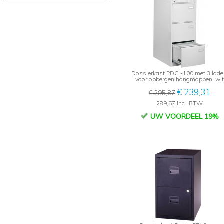
Dossierkast PDC -100 met 3 lade
voor opbergen hangmappen, wit
€ 239,31
€ 295,87
289,57 incl. BTW
UW VOORDEEL 19%