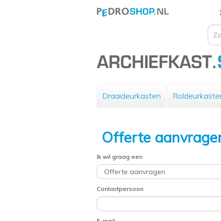
Draaideurkasten
Roldeurkaste
Offerte aanvrage
Ik wil graag een
Contactpersoon
E-mail