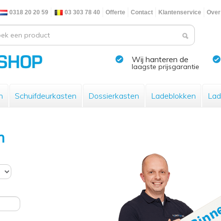
0318 20 20 59
03 303 78 40
Offerte
Contact
Klantenservice
Over
Wij hanteren de
laagste prijsgarantie
n
Schuifdeurkasten
Dossierkasten
Ladeblokken
Lad
n