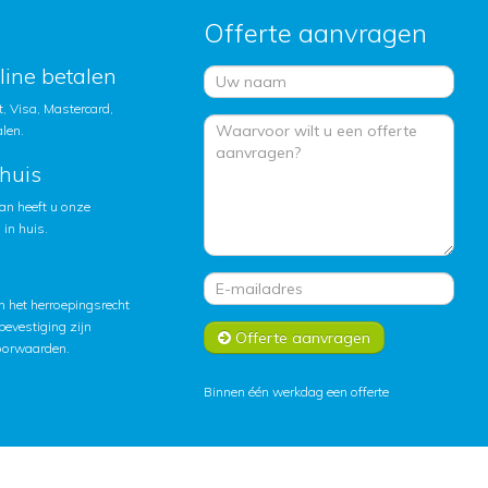
Offerte aanvragen
nline betalen
, Visa, Mastercard,
alen.
huis
an heeft u onze
in huis.
 het herroepingsrecht
lbevestiging zijn
Offerte aanvragen
oorwaarden
.
Binnen één werkdag een offerte