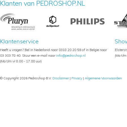
Klanten van PEDROSHOP.NL
Klantenservice
Sho
Heeft u vragen? Bel in Nederland naar 0318 20 20 59 of in Belgie naar
Elsters
03 303 78 40. Stuur een e-mail naar
info@pedroshop.nl
(Ma t/m 
(Ma t/m vr 8.00 - 17.00 uur)
© Copyright 2026 Pedroshop B.V.
Disclaimer
|
Privacy
|
Algemene Voorwaarden