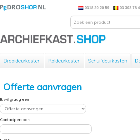
0318 20 20 59
03 303 78 
Draaideurkasten
Roldeurkasten
Schuifdeurkasten
Do
Offerte aanvragen
Ik wil graag een
Contactpersoon
E-mail