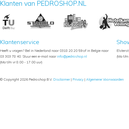
Klanten van PEDROSHOP.NL
Klantenservice
Sho
Heeft u vragen? Bel in Nederland naar 0318 20 20 59 of in Belgie naar
Elsters
03 303 78 40. Stuur een e-mail naar
info@pedroshop.nl
(Ma t/m 
(Ma t/m vr 8.00 - 17.00 uur)
© Copyright 2026 Pedroshop B.V.
Disclaimer
|
Privacy
|
Algemene Voorwaarden