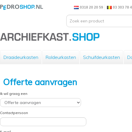
0318 20 20 59
03 303 78 
Draaideurkasten
Roldeurkasten
Schuifdeurkasten
Do
Offerte aanvragen
Ik wil graag een
Contactpersoon
E-mail