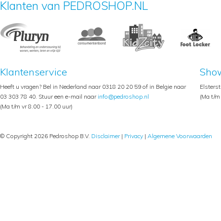
Klanten van PEDROSHOP.NL
Klantenservice
Sho
Heeft u vragen? Bel in Nederland naar 0318 20 20 59 of in Belgie naar
Elsters
03 303 78 40. Stuur een e-mail naar
info@pedroshop.nl
(Ma t/m 
(Ma t/m vr 8.00 - 17.00 uur)
© Copyright 2026 Pedroshop B.V.
Disclaimer
|
Privacy
|
Algemene Voorwaarden