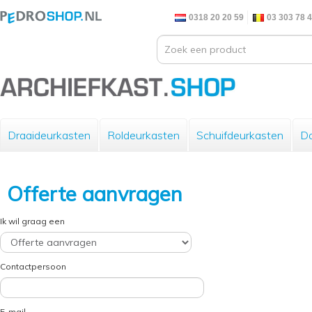
0318 20 20 59
03 303 78 
Draaideurkasten
Roldeurkasten
Schuifdeurkasten
Do
Offerte aanvragen
Ik wil graag een
Contactpersoon
E-mail