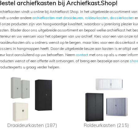
Bestel archiefkasten bij Archiefkast.Shop!
rchiefkasten vindt u online bij Archiefkast.Shop. In het uitgebreide assortiment va
indt u onder andere
archiefkasten met draaideuren
,
roldeurkasten
,
dossierkasten
e
l onze producten zijn van hoogwaardige kwaliteit, waardoor u jarenlang plezier k
asten. Blader door ons uitgebreide assortiment en bepaal welke archiefkast het bes
nterieur en uw wensen voor het opbergen van uw archief. Kies voor een van onze ro
raaideurkasten als u ordners wenst op te bergen, maar kies voor een dossierkast 
ossiers in hangmappen heeft. Door de uitgebreide keuze aan kasten is er altijd we
leur kast aansluitend op uw behoeften. Neem
contact
met ons op als u meer inform
roducten wenst of een offerte wilt ontvangen, of breng een bezoekje aan onze
sho
roductexperts u graag verder helpen.
Draaideurkasten (187)
Roldeurkasten (215)