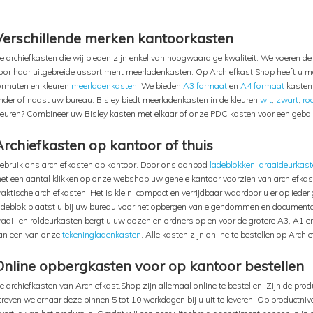
Verschillende merken kantoorkasten
e archiefkasten die wij bieden zijn enkel van hoogwaardige kwaliteit. We voeren d
oor haar uitgebreide assortiment meerladenkasten. Op Archiefkast.Shop heeft u maa
ormaten en kleuren
meerladenkasten
. We bieden
A3 formaat
en
A4 formaat
kasten.
nder of naast uw bureau. Bisley biedt meerladenkasten in de kleuren
wit
,
zwart
,
ro
leuren? Combineer uw Bisley kasten met elkaar of onze PDC kasten voor een gebal
Archiefkasten op kantoor of thuis
ebruik ons archiefkasten op kantoor. Door ons aanbod
ladeblokken
,
draaideurkas
et een aantal klikken op onze webshop uw gehele kantoor voorzien van archiefkas
raktische archiefkasten. Het is klein, compact en verrijdbaar waardoor u er op ied
adeblok plaatst u bij uw bureau voor het opbergen van eigendommen en documentati
raai- en roldeurkasten bergt u uw dozen en ordners op en voor de grotere A3, A1
an een van onze
tekeningladenkasten
. Alle kasten zijn online te bestellen op Arch
Online opbergkasten voor op kantoor bestellen
e archiefkasten van Archiefkast.Shop zijn allemaal online te bestellen. Zijn de pr
treven we ernaar deze binnen 5 tot 10 werkdagen bij u uit te leveren. Op productni