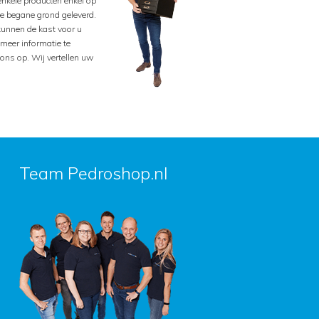
 enkele producten enkel op
de begane grond geleverd.
kunnen de kast voor u
meer informatie te
ons op. Wij vertellen uw
Team Pedroshop.nl