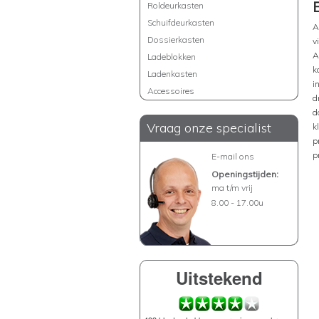
Roldeurkasten
Schuifdeurkasten
A
Dossierkasten
v
A
Ladeblokken
k
Ladenkasten
i
Accessoires
d
d
Vraag onze specialist
k
p
p
E-mail ons
Openingstijden:
ma t/m vrij
8.00 - 17.00u
Uitstekend