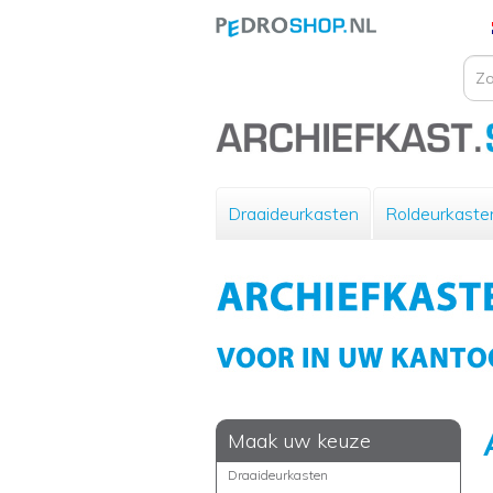
Draaideurkasten
Roldeurkaste
Maak uw keuze
Draaideurkasten