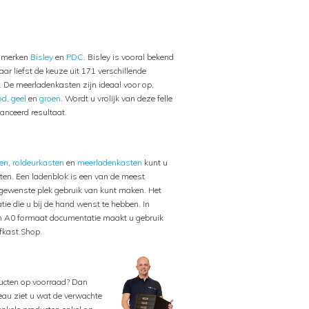
e merken
Bisley
en
PDC
. Bisley is vooral bekend
r liefst de keuze uit 171 verschillende
 De meerladenkasten zijn ideaal voor op,
od
,
geel
en
groen
. Wordt u vrolijk van deze felle
anceerd resultaat.
ten
,
roldeurkasten
en
meerladenkasten
kunt u
ten. Een ladenblok is een van de meest
er gewenste plek gebruik van kunt maken. Het
e die u bij de hand wenst te hebben. In
 en A0 formaat documentatie maakt u gebruik
iefkast.Shop.
oducten op voorraad? Dan
veau ziet u wat de verwachte