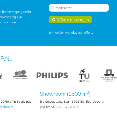
 het herroepingsrecht
lbevestiging zijn
Offerte aanvragen
oorwaarden
.
Binnen één werkdag een offerte
P.NL
2
Showroom (1500 m
)
20 59 of in Belgie naar
Elsterstraatweg 31a - 3922 GD Elst (Utrecht)
roshop.nl
(Ma t/m vr 8.00 - 17.00 uur)