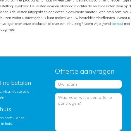
evertijd van het product is. Omdat wij een zeer uitgebreid assortiment hebben, zijn
estelling leverbaar. De kasten worden standaard achter de eerst gesloten deur op 
enst u de kasten uitgepakt en geplaatst in gewenste ruimte? Geen probleem! Wij 
nhuizen zodat u direct gebruik kunt maken van uw bestelde archiefkasten. Wenst u 
ntvangen over onze producten of over een inhuizing? Neem vrijblijvend
contact
met 
raag meer!
Offerte aanvragen
nline betalen
, Visa, Mastercard,
alen.
huis
an heeft u onze
in huis.