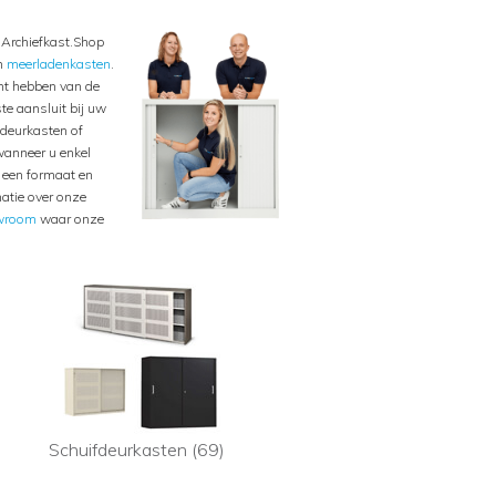
n Archiefkast.Shop
n
meerladenkasten
.
unt hebben van de
te aansluit bij uw
ldeurkasten of
wanneer u enkel
l een formaat en
atie over onze
wroom
waar onze
Schuifdeurkasten (69)