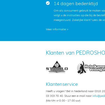
14 dagen bedenktijd
Om als consument gebruik te maken van
volgt u de instructies op die bij de beste
meegestuurd. Zakelijke klant?
Lees de v
Meer informatie >
Klanten van PEDROSHO
Klantenservice
Heeft u vragen? Bel in Nederland naar 0318 20 
03 303 78 40. Stuur een e-mail naar
info@ped
(Ma t/m vr 8.00 - 17.00 uur)