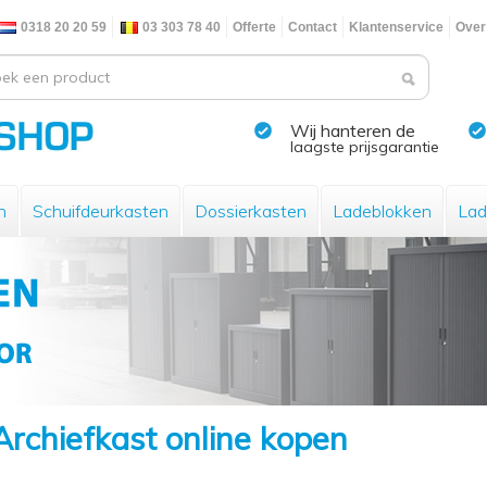
0318 20 20 59
03 303 78 40
Offerte
Contact
Klantenservice
Over
Wij hanteren de
laagste prijsgarantie
n
Schuifdeurkasten
Dossierkasten
Ladeblokken
Lad
Archiefkast online kopen