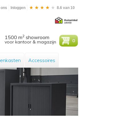
 ons
Inloggen
8.6 van 10
2
1500 m
showroom
0
voor kantoor & magazijn
enkasten
Accessoires