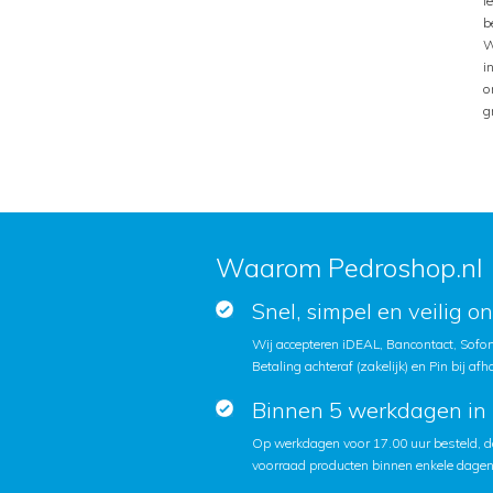
l
b
W
i
o
g
Waarom Pedroshop.nl
Snel, simpel en veilig o
Wij accepteren iDEAL, Bancontact, Sofort
Betaling achteraf (zakelijk) en Pin bij afh
Binnen 5 werkdagen in 
Op werkdagen voor 17.00 uur besteld, d
voorraad producten binnen enkele dagen 