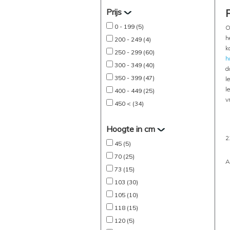
Prijs
0 - 199 (5)
O
h
200 - 249 (4)
k
250 - 299 (60)
h
300 - 349 (40)
d
350 - 399 (47)
l
l
400 - 449 (25)
v
450 < (34)
Hoogte in cm
2
45 (5)
70 (25)
A
73 (15)
103 (30)
105 (10)
118 (15)
120 (5)