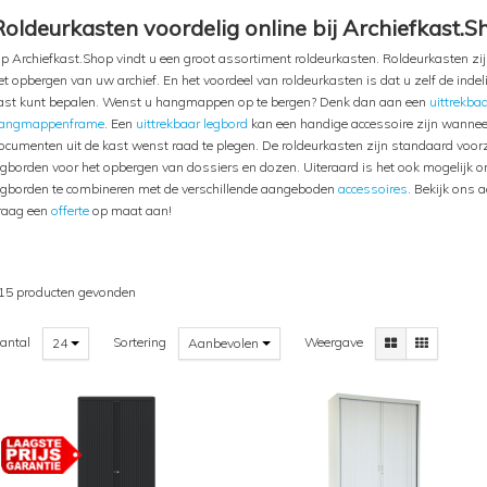
Roldeurkasten voordelig online bij Archiefkast.S
p Archiefkast.Shop vindt u een groot assortiment roldeurkasten. Roldeurkasten zij
et opbergen van uw archief. En het voordeel van roldeurkasten is dat u zelf de inde
ast kunt bepalen. Wenst u hangmappen op te bergen? Denk dan aan een
uittrekba
angmappenframe
. Een
uittrekbaar legbord
kan een handige accessoire zijn wannee
ocumenten uit de kast wenst raad te plegen. De roldeurkasten zijn standaard voor
egborden voor het opbergen van dossiers en dozen. Uiteraard is het ook mogelijk 
egborden te combineren met de verschillende aangeboden
accessoires
. Bekijk ons 
raag een
offerte
op maat aan!
15 producten gevonden
antal
Sortering
Weergave
24
Aanbevolen