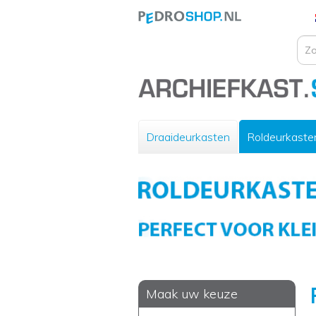
Draaideurkasten
Roldeurkaste
Maak uw keuze