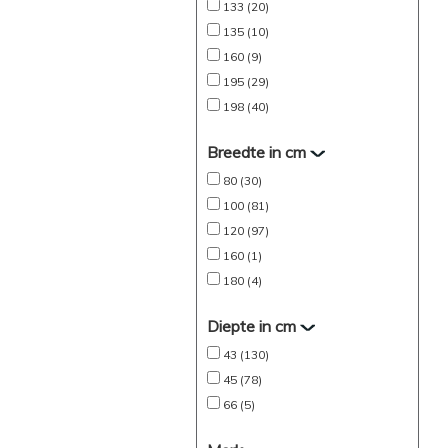
133 (20)
135 (10)
160 (9)
195 (29)
198 (40)
Breedte in cm
80 (30)
100 (81)
120 (97)
160 (1)
180 (4)
Diepte in cm
43 (130)
45 (78)
66 (5)