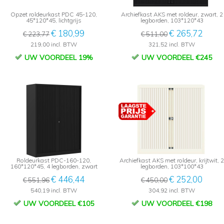
Opzet roldeurkast PDC 45-120,
Archiefkast AKS met roldeur, zwart, 2
45*120*45, lichtgrijs
legborden, 103*120*43
€ 180,99
€ 265,72
€ 223,77
€ 511,00
219,00 incl. BTW
321,52 incl. BTW
UW VOORDEEL 19%
UW VOORDEEL €245
Roldeurkast PDC-160-120,
Archiefkast AKS met roldeur, krijtwit, 2
160*120*45, 4 legborden, zwart
legborden, 103*100*43
€ 446,44
€ 252,00
€ 551,96
€ 450,00
540,19 incl. BTW
304,92 incl. BTW
UW VOORDEEL €105
UW VOORDEEL €198