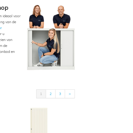
hop
n ideaal voor
ling van de
ar
r u
zien van
om de
aanbod en
1
2
3
>