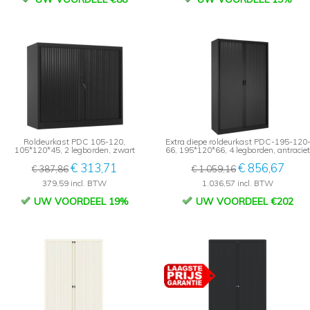
Roldeurkast PDC 105-120,
Extra diepe roldeurkast PDC-195-120
105*120*45, 2 legborden, zwart
66, 195*120*66, 4 legborden, antraciet
€ 313,71
€ 856,67
€ 387,86
€ 1.059,16
379,59 incl. BTW
1.036,57 incl. BTW
UW VOORDEEL 19%
UW VOORDEEL €202