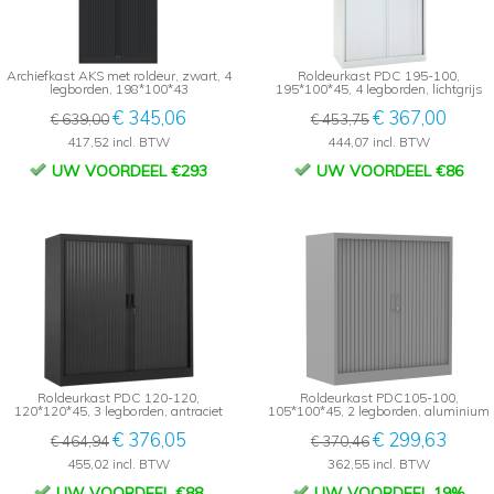
Archiefkast AKS met roldeur, zwart, 4
Roldeurkast PDC 195-100,
legborden, 198*100*43
195*100*45, 4 legborden, lichtgrijs
€ 345,06
€ 367,00
€ 639,00
€ 453,75
417,52 incl. BTW
444,07 incl. BTW
UW VOORDEEL €293
UW VOORDEEL €86
Roldeurkast PDC 120-120,
Roldeurkast PDC105-100,
120*120*45, 3 legborden, antraciet
105*100*45, 2 legborden, aluminium
€ 376,05
€ 299,63
€ 464,94
€ 370,46
455,02 incl. BTW
362,55 incl. BTW
UW VOORDEEL €88
UW VOORDEEL 19%