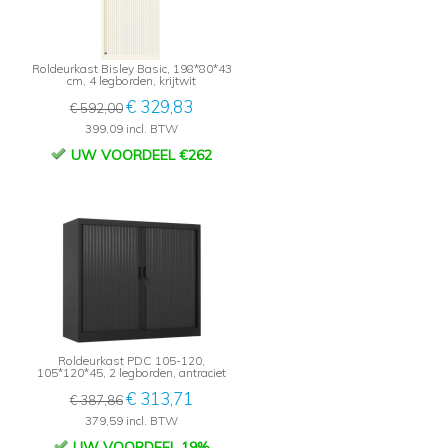
Roldeurkast Bisley Basic, 198*80*43
cm, 4 legborden, krijtwit
€ 329,83
€ 592,00
399,09 incl. BTW
UW VOORDEEL €262
Roldeurkast PDC 105-120,
105*120*45, 2 legborden, antraciet
€ 313,71
€ 387,86
379,59 incl. BTW
UW VOORDEEL 19%