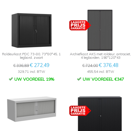
Roldeurkast PDC 73-80, 73*80*45, 1
Archiefkast AKS met roldeur, antraciet,
legbord, zwart
4 legborden, 198*120*43
€ 272,49
€ 376,48
€ 336,89
€ 724,00
329,71 incl. BTW
455,54 incl. BTW
UW VOORDEEL 19%
UW VOORDEEL €347