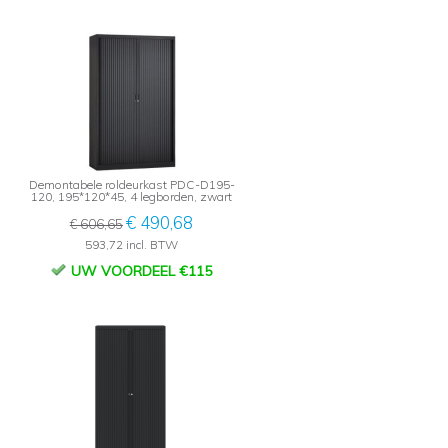
Demontabele roldeurkast PDC-D195-
120, 195*120*45, 4 legborden, zwart
€ 490,68
€ 606,65
593,72 incl. BTW
UW VOORDEEL €115