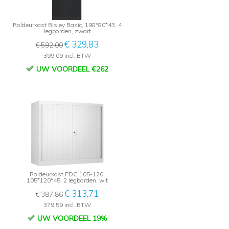
Roldeurkast Bisley Basic, 198*80*43, 4
legborden, zwart
€ 329,83
€ 592,00
399,09 incl. BTW
UW VOORDEEL €262
Roldeurkast PDC 105-120,
105*120*45, 2 legborden, wit
€ 313,71
€ 387,86
379,59 incl. BTW
UW VOORDEEL 19%