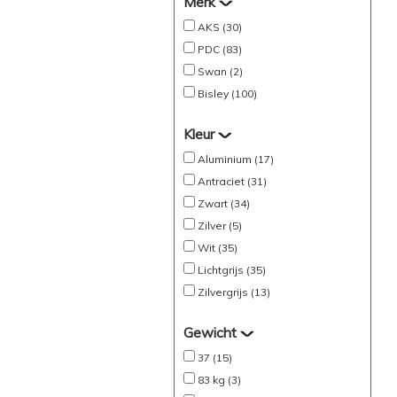
Merk
AKS (30)
PDC (83)
Swan (2)
Bisley (100)
Kleur
Aluminium (17)
Antraciet (31)
Zwart (34)
Zilver (5)
Wit (35)
Lichtgrijs (35)
Zilvergrijs (13)
Gewicht
37 (15)
83 kg (3)