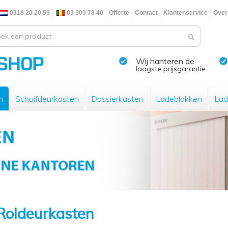
0318 20 20 59
03 303 78 40
Offerte
Contact
Klantenservice
Over
Wij hanteren de
laagste prijsgarantie
n
Schuifdeurkasten
Dossierkasten
Ladeblokken
Lad
Roldeurkasten