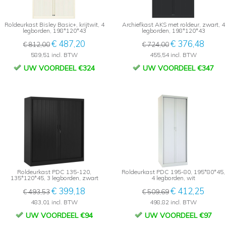
Roldeurkast Bisley Basic+, krijtwit, 4
Archiefkast AKS met roldeur, zwart, 4
legborden, 198*120*43
legborden, 198*120*43
€ 487,20
€ 376,48
€ 812,00
€ 724,00
589,51 incl. BTW
455,54 incl. BTW
UW VOORDEEL €324
UW VOORDEEL €347
Roldeurkast PDC 135-120,
Roldeurkast PDC 195-80, 195*80*45,
135*120*45, 3 legborden, zwart
4 legborden, wit
€ 399,18
€ 412,25
€ 493,53
€ 509,69
483,01 incl. BTW
498,82 incl. BTW
UW VOORDEEL €94
UW VOORDEEL €97