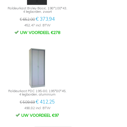
Roldeurkast Bisley Basic, 198*100*43,
4 legborden, zwart
€ 373,94
€ 652,00
452,47 incl. BTW
UW VOORDEEL €278
Roldeurkast PDC 195-80, 195*80*45,
4 legborden, aluminium
€ 412,25
€ 509,69
498,82 incl. BTW
UW VOORDEEL €97