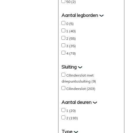
50 (2)
Aantal legborden
0 (5)
1 (40)
2 (55)
3 (35)
4 (78)
Sluiting
Cilinderslot met
driepuntssluiting (9)
Cilinderslot (203)
Aantal deuren
1 (20)
2 (193)
Type