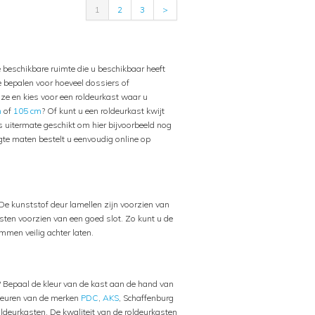
1
2
3
>
 beschikbare ruimte die u beschikbaar heeft
e bepalen voor hoeveel dossiers of
uze en kies voor een roldeurkast waar u
m
of
105 cm
? Of kunt u een roldeurkast kwijt
s uitermate geschikt om hier bijvoorbeeld nog
gte maten bestelt u eenvoudig online op
De kunststof deur lamellen zijn voorzien van
sten voorzien van een goed slot. Zo kunt u de
mmen veilig achter laten.
? Bepaal de kleur van de kast aan de hand van
ldeuren van de merken
PDC
,
AKS
, Schaffenburg
ldeurkasten. De kwaliteit van de roldeurkasten