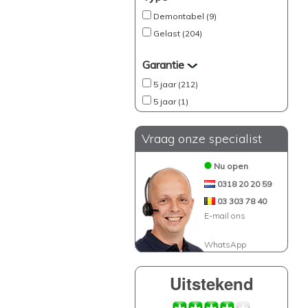
Demontabel (9)
Gelast (204)
Garantie
5 jaar (212)
5 jaar (1)
Vraag onze specialist
Nu open
0318 20 20 59
03 303 78 40
E-mail ons
WhatsApp
Uitstekend