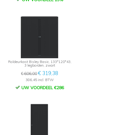
-
Roldeurkast Bisley Basic, 133*120*43,
3 legborden, zwart
€ 319,38
€ 606,00
386,45 incl. BTW
UW VOORDEEL €286