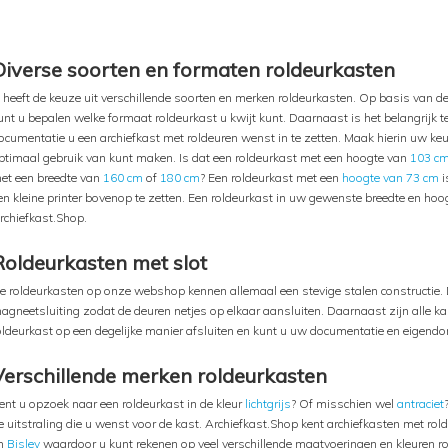
Diverse soorten en formaten roldeurkasten
 heeft de keuze uit verschillende soorten en merken roldeurkasten. Op basis van de
unt u bepalen welke formaat roldeurkast u kwijt kunt. Daarnaast is het belangrijk t
ocumentatie u een archiefkast met roldeuren wenst in te zetten. Maak hierin uw ke
ptimaal gebruik van kunt maken. Is dat een roldeurkast met een hoogte van
103 c
et een breedte van
160 cm
of
180 cm
? Een roldeurkast met een
hoogte van 73 cm
i
en kleine printer bovenop te zetten. Een roldeurkast in uw gewenste breedte en hoo
rchiefkast.Shop.
Roldeurkasten met slot
e roldeurkasten op onze webshop kennen allemaal een stevige stalen constructie. 
agneetsluiting zodat de deuren netjes op elkaar aansluiten. Daarnaast zijn alle ka
oldeurkast op een degelijke manier afsluiten en kunt u uw documentatie en eigendo
Verschillende merken roldeurkasten
ent u opzoek naar een roldeurkast in de kleur
lichtgrijs
? Of misschien wel
antraciet
e uitstraling die u wenst voor de kast. Archiefkast.Shop kent archiefkasten met ro
n
Bisley
waardoor u kunt rekenen op veel verschillende maatvoeringen en kleuren ro