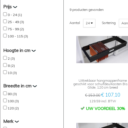
Prijs
9 producten gevonden
0 - 24 (1)
25 - 49 (3)
Aantal
Sortering
24
Aan
75 - 99 (2)
100 - 115 (3)
Hoogte in cm
2 (3)
8 (2)
10 (3)
Uittrekbaar hangmappenframe
geschikt voor schuifdeurkasten Bis
Breedte in cm
Glide, 120 cm breed
80 (3)
€ 107,10
€ 153,00
100 (3)
129,59 incl. BTW
120 (2)
UW VOORDEEL 30%
Merk