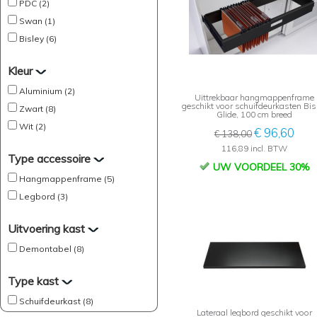
PDC (2)
Swan (1)
Bisley (6)
Kleur
Aluminium (2)
Uittrekbaar hangmappenframe
geschikt voor schuifdeurkasten Bis
Zwart (8)
Glide, 100 cm breed
Wit (2)
€ 96,60
€ 138,00
116,89 incl. BTW
Type accessoire
UW VOORDEEL 30%
Hangmappenframe (5)
Legbord (3)
Uitvoering kast
Demontabel (8)
Type kast
Schuifdeurkast (8)
Lateraal legbord geschikt voor