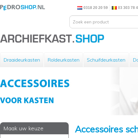
0318 20 20 59
03 303 78 
Draaideurkasten
Roldeurkasten
Schuifdeurkasten
Do
Accessoires sc
Maak uw keuze