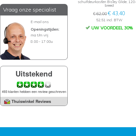
schuifdeurkasten Bisley Glide, 120
breed
Vraag onze specialist
€ 43,40
€ 62,00
52,51 incl. BTW
E-mail ons
UW VOORDEEL 30%
Openingstijden:
ma t/m vrij
8.00 - 17.00u
Uitstekend
493 klanten hebben een review geschreven
Thuiswinkel Reviews