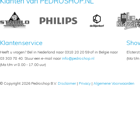
Klanten van PEDROSHOP.NL
Klantenservice
Sho
Heeft u vragen? Bel in Nederland naar 0318 20 20 59 of in Belgie naar
Elsters
03 303 78 40. Stuur een e-mail naar
info@pedroshop.nl
(Ma t/m 
(Ma t/m vr 8.00 - 17.00 uur)
© Copyright 2026 Pedroshop B.V.
Disclaimer
|
Privacy
|
Algemene Voorwaarden