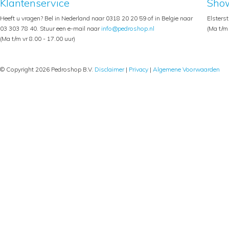
Klantenservice
Sho
Heeft u vragen? Bel in Nederland naar 0318 20 20 59 of in Belgie naar
Elsters
03 303 78 40. Stuur een e-mail naar
info@pedroshop.nl
(Ma t/m 
(Ma t/m vr 8.00 - 17.00 uur)
© Copyright 2026 Pedroshop B.V.
Disclaimer
|
Privacy
|
Algemene Voorwaarden