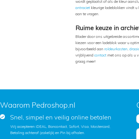
wordt geplaatst of als de kleur aanslu
antraciet
kleurige ladeblokken vindt u
aan te vragen.
Ruime keuze in archie
Blader door ons uitgebreide assortim
kiezen voor een ladeblok waar u optim
bijvoorbeeld aan
roldeurkasten
,
draai
vrijblijvend
contact
met ons op als u v
graag meer!
Waarom Pedroshop.nl
Snel, simpel en veilig online betalen
Wij accepteren iDEAL, Bancontact, Sofort, Visa, Mastercard,
Betaling achteraf (zakelijk) en Pin bij afhalen.