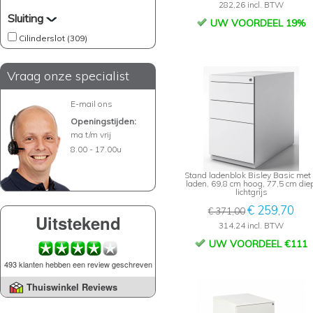
282,26 incl. BTW
Sluiting
UW VOORDEEL 19%
Cilinderslot (309)
Vraag onze specialist
E-mail ons
Openingstijden:
ma t/m vrij
8.00 - 17.00u
Stand ladenblok Bisley Basic met
laden, 69,8 cm hoog, 77,5 cm diep
lichtgrijs
€ 259,70
€ 371,00
Uitstekend
314,24 incl. BTW
UW VOORDEEL €111
493 klanten hebben een review geschreven
Thuiswinkel Reviews