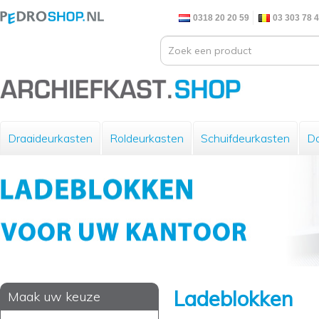
0318 20 20 59
03 303 78 
Draaideurkasten
Roldeurkasten
Schuifdeurkasten
Do
Ladeblokken
Maak uw keuze