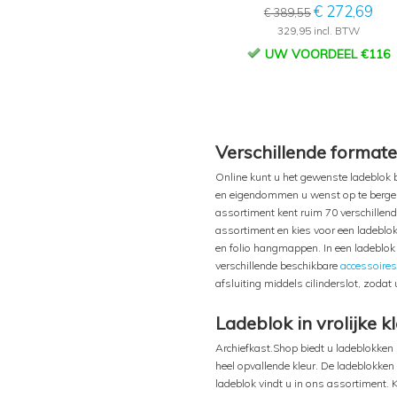
€ 272,69
€ 389,55
329,95 incl. BTW
UW VOORDEEL €116
Verschillende formate
Online kunt u het gewenste ladeblok b
en eigendommen u wenst op te bergen i
assortiment kent ruim 70 verschillend
assortiment en kies voor een ladeblo
en folio hangmappen. In een ladeblo
verschillende beschikbare
accessoires
afsluiting middels cilinderslot, zoda
Ladeblok in vrolijke k
Archiefkast.Shop biedt u ladeblokken i
heel opvallende kleur. De ladeblokken 
ladeblok vindt u in ons assortiment. 