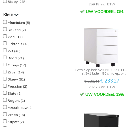
Bisley (287)
259,18 incl. BTW
UW VOORDEEL €91
Kleur
Aluminium (5)
Doulton (2)
Geel (17)
Lichtgrijs (40)
Wit (46)
Rood (21)
Oranje (17)
Extra diep ladeblok PDC -250 PL
Zilver (14)
met 3+1 laden, 80 cm diep, wit
Blauw (51)
€ 233,27
€ 288,41
Prussian (2)
282,26 incl. BTW
Slate (2)
UW VOORDEEL 19%
Regent (1)
Azuurblauw (2)
Groen (15)
Krijtwit (2)