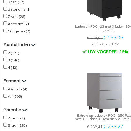
Roze (17)
Betongrijs (1)
Zwart (28)
Antraciet (21)
Ladeblok PDC -23 met 3 laden, 60
diep, zwart
Olijfgroen (2)
€ 193,05
€ 238,68
Aantal laden
233,59 incl. BTW
UW VOORDEEL 19%
2 (121)
3 (146)
4 (42)
Formaat
A4/Folio (4)
A4 (305)
Garantie
Extra diep ladeblok PDC -250 PL
2 jaar (22)
met 3+1 laden, 80 cm diep, alumin
5 jaar (283)
€ 233,27
€ 288,41