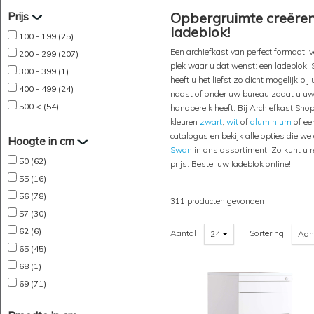
Prijs
Opbergruimte creëren 
ladeblok!
100 - 199 (25)
Een archiefkast van perfect formaat, 
200 - 299 (207)
plek waar u dat wenst: een ladeblok. S
300 - 399 (1)
heeft u het liefst zo dicht mogelijk b
400 - 499 (24)
naast of onder uw bureau zodat u u
500 < (54)
handbereik heeft. Bij Archiefkast.Shop
kleuren
zwart
,
wit
of
aluminium
of een
catalogus en bekijk alle opties die 
Hoogte in cm
Swan
in ons assortiment. Zo kunt u r
50 (62)
prijs. Bestel uw ladeblok online!
55 (16)
56 (78)
311 producten gevonden
57 (30)
62 (6)
Aantal
Sortering
24
Aan
65 (45)
68 (1)
69 (71)