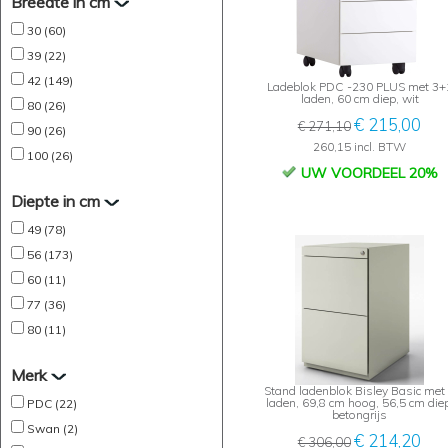
Breedte in cm
30 (60)
39 (22)
42 (149)
Ladeblok PDC -230 PLUS met 3+
laden, 60 cm diep, wit
80 (26)
€ 215,00
€ 271,10
90 (26)
260,15 incl. BTW
100 (26)
UW VOORDEEL 20%
Diepte in cm
49 (78)
56 (173)
60 (11)
77 (36)
80 (11)
Merk
Stand ladenblok Bisley Basic met
laden, 69,8 cm hoog, 56,5 cm diep
PDC (22)
betongrijs
Swan (2)
€ 214,20
€ 306,00