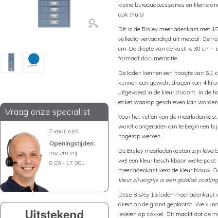
kleine bureauaccessoires en kleine on
ook thuis!
Dit is de Bisley meerladenkast met 15
volledig vervaardigd uit metaal. De h
cm. De diepte van de kast is 38 cm –
formaat documentatie.
De laden kennen een hoogte van 5,1 c
kunnen een gewicht dragen van 4 kilo
uitgevoerd in de kleur chroom. In de 
etiket waarop geschreven kan worden 
Vraag onze specialist
Voor het vullen van de meerladenkas
wordt aangeraden om te beginnen bij 
E-mail ons
hogerop werken.
Openingstijden:
De Bisley meerladenkasten zijn leverbaa
ma t/m vrij
wel een kleur beschikbaar welke past b
8.00 - 17.00u
meerladenkast kent de kleur blauw. De
kleur zilvergrijs is een gladlak coating
Deze Bisley 15 laden meerladenkast w
direct op de grond geplaatst. We kun
Uitstekend
leveren op sokkel. Dit maakt dat de 