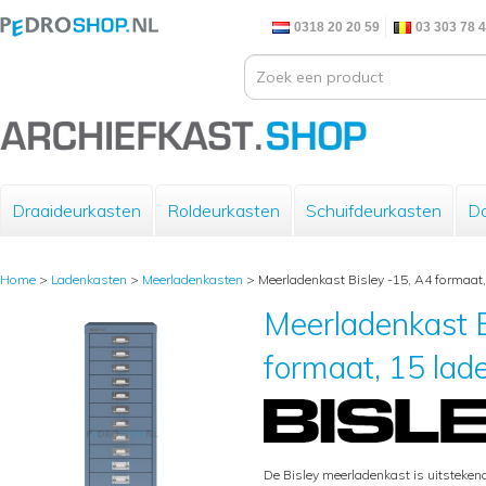
0318 20 20 59
03 303 78 
Draaideurkasten
Roldeurkasten
Schuifdeurkasten
Do
Home
>
Ladenkasten
>
Meerladenkasten
>
Meerladenkast Bisley -15, A4 formaat,
Meerladenkast B
formaat, 15 lad
De Bisley meerladenkast is uitsteke