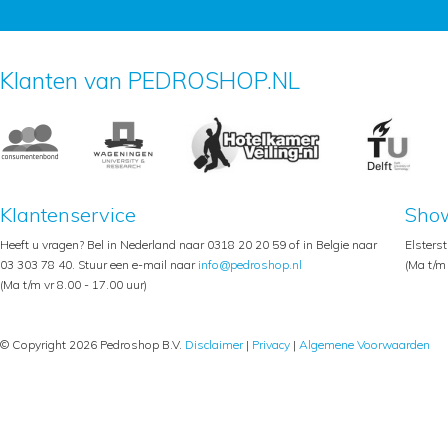
Klanten van PEDROSHOP.NL
Klantenservice
Sho
Heeft u vragen? Bel in Nederland naar 0318 20 20 59 of in Belgie naar
Elsters
03 303 78 40. Stuur een e-mail naar
info@pedroshop.nl
(Ma t/m 
(Ma t/m vr 8.00 - 17.00 uur)
© Copyright 2026 Pedroshop B.V.
Disclaimer
|
Privacy
|
Algemene Voorwaarden