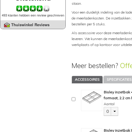
staan.
Voor een duidelijk indeling van de lad
493 klanten hebben een review geschreven
de meerladenkasten. De inzetbakken zi
bestellen per 5 stuks.
Thuiswinkel Reviews
Als accessoire voor deze meerladenka
leveren. We kunnen de meerladenkast 
werkplaats of op kantoor voor uitdel
Meer bestellen?
Off
ACCESSOIRES
SPECIFICATIES
Bisley inzetbak
formaat, 2.2 cm 
Aantal
0
Bisley inzetbak