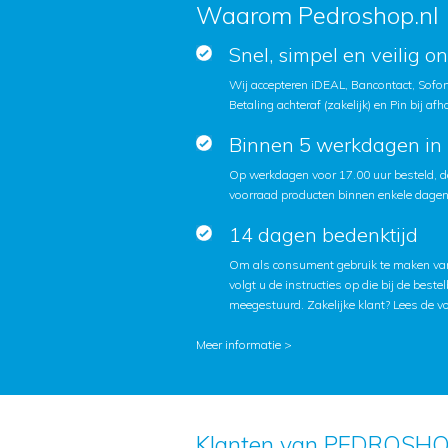
Waarom Pedroshop.nl
Snel, simpel en veilig o
Wij accepteren iDEAL, Bancontact, Sofort
Betaling achteraf (zakelijk) en Pin bij afh
Binnen 5 werkdagen in 
Op werkdagen voor 17.00 uur besteld, d
voorraad producten binnen enkele dagen 
14 dagen bedenktijd
Om als consument gebruik te maken van
volgt u de instructies op die bij de beste
meegestuurd. Zakelijke klant?
Lees de v
Meer informatie >
Klanten van PEDROSHO