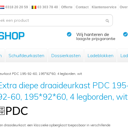
0318 20 20 59
03 303 78 40
Offerte
Contact
Klantenservice
Over
Wij hanteren de
laagste prijsgarantie
n
Schuifdeurkasten
Dossierkasten
Ladeblokken
Lad
deurkast PDC 195-92-60, 195*92*60, 4 legborden, wit
Extra diepe draaideurkast PDC 195
92-60, 195*92*60, 4 legborden, wit
en draaideurkast: een klassieke opbergkast toepasbaar in verschillende