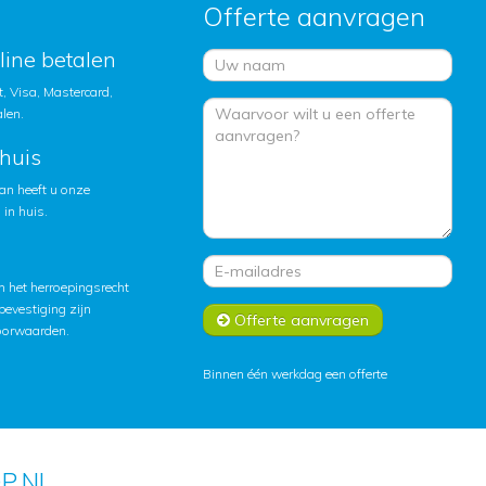
Offerte aanvragen
nline betalen
, Visa, Mastercard,
alen.
huis
an heeft u onze
in huis.
 het herroepingsrecht
lbevestiging zijn
Offerte aanvragen
oorwaarden
.
Binnen één werkdag een offerte
P.NL