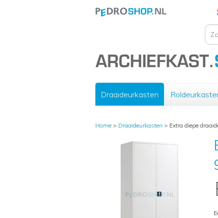
Draaideurkasten
Roldeurkaste
Home
>
Draaideurkasten
>
Extra diepe draai
E