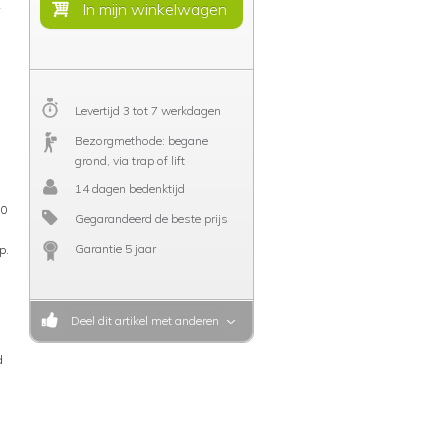
Levertijd 3 tot 7 werkdagen
Bezorgmethode: begane
grond, via trap of lift
14 dagen bedenktijd
60
Gegarandeerd de beste prijs
Garantie 5 jaar
p.
Deel dit artikel met anderen
d