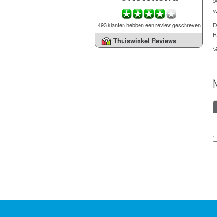
o
w
493 klanten hebben een review geschreven
D
R
Thuiswinkel Reviews
V