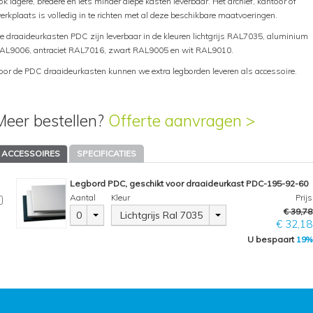
ok lagere, bredere en iets minder diepe kasten leverbaar. Het archief, kantoor of
erkplaats is volledig in te richten met al deze beschikbare maatvoeringen.
e draaideurkasten PDC zijn leverbaar in de kleuren lichtgrijs RAL7035, aluminium
AL9006, antraciet RAL7016, zwart RAL9005 en wit RAL9010.
oor de PDC draaideurkasten kunnen we extra legborden leveren als accessoire.
Meer bestellen?
Offerte aanvragen >
ACCESSOIRES
SPECIFICATIES
Legbord PDC, geschikt voor draaideurkast PDC-195-92-60
Aantal
Kleur
Prijs
€ 39,78
0
Lichtgrijs Ral 7035
€ 32,18
U bespaart
19%