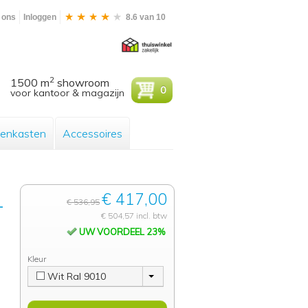
 ons
Inloggen
8.6 van 10
2
1500 m
showroom
0
voor kantoor & magazijn
enkasten
Accessoires
€ 417,00
-
€ 536,95
€ 504,57 incl. btw
UW VOORDEEL 23%
Kleur
Wit Ral 9010