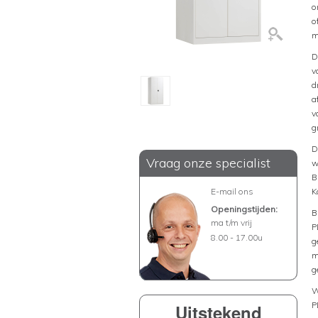
o
o
m
D
v
d
a
v
g
D
Vraag onze specialist
w
B
E-mail ons
K
Openingstijden:
B
ma t/m vrij
P
8.00 - 17.00u
g
m
g
W
P
Uitstekend