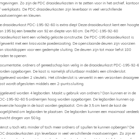
mgevingen. Zo zijn de PDC draaideurkasten in te zetten voor in het archief, kantoor
f werkplaats. De PDC draaideurkasten zijn leverbaar in veel verschillende
aatvoeringen en kleuren.
e draaideurkast PDC-195-92-60 is extra diep! Deze draaideurkast kent een hoogte
an 195 bij een breedte van 92 en diepte van 60 cm. De PDC-195-92-60
raaideurkast kent een volledig gelaste constructie. De PDC-195 draaideurkast is
fgewerkt met een krasvaste poedercoating. De openslaande deuren zijn voorzien
an stootdoppen voor een gedempte sluiting. De deuren zijn tot maar liefst 180
raden te openen.
ocumentatie, ordners of gereedschap kan veilig in de draaideurkast PDC-195-92-
orden opgeborgen. De kast is namelijk afsluitbaar middels een cilinderslot.
ijgeleverd worden 2 sleutels. Het cilinderslot is verwerkt in een verzonken draaigree
ast wordt afgesloten middels een 2-puntssluiting.
ijgeleverd worden 4 legborden. Maakt u gebruik van ordners? Dan kunnen er in de
DC-195-92-60 5 ordnerrijen hoog worden opgeborgen. De legborden kunnen op
ewenste hoogte in de kast worden geplaatst. Om de 3,5 cm kent de kast de
ogelijkheid om legborden te plaatsen. De legborden kunnen een maximaal verdeel
ewicht dragen van 50 kg.
enst u toch iets minder of toch meer ordners of spullen te kunnen opbergen? De
DC draaideurkasten zijn leverbaar in veel verschillende maatvoeringen. Zo zijn er