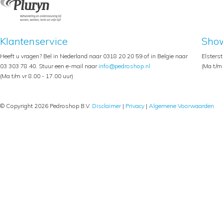
Klantenservice
Sho
Heeft u vragen? Bel in Nederland naar 0318 20 20 59 of in Belgie naar
Elsters
03 303 78 40. Stuur een e-mail naar
info@pedroshop.nl
(Ma t/m 
(Ma t/m vr 8.00 - 17.00 uur)
© Copyright 2026 Pedroshop B.V.
Disclaimer
|
Privacy
|
Algemene Voorwaarden