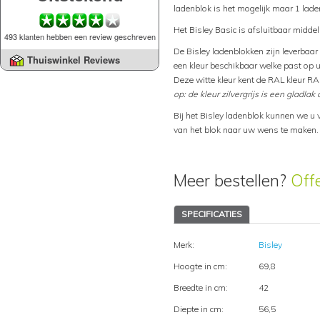
ladenblok is het mogelijk maar 1 laden
Het Bisley Basic is afsluitbaar middel
493 klanten hebben een review geschreven
De Bisley ladenblokken zijn leverbaar i
Thuiswinkel Reviews
een kleur beschikbaar welke past op uw
Deze witte kleur kent de RAL kleur RA
op: de kleur zilvergrijs is een gladlak 
Bij het Bisley ladenblok kunnen we u 
van het blok naar uw wens te maken.
Meer bestellen?
Off
SPECIFICATIES
Merk:
Bisley
Hoogte in cm:
69,8
Breedte in cm:
42
Diepte in cm:
56,5