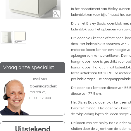
In het assortiment van Bisley kunnen
ladenblokken voor bij of naast het bu
Dit is het Bisley Basic ladenblok me
ladenblok voor het opbergen van uw 
Dit ladenblok kent de afmetingen: hoo
diep. Het ladenblok is voorzien van 
materiaalladen kennen een hoogte van
opbergen van kantoorartikelen. De mat
hangmappenlade is geschikt voor o
Vraag onze specialist
hangmappen hangt u in dit ladenblok
liefst uittrekbaar tot 100%. De mate
E-mail ons
per lade dragen. De hangmappenlade 
Openingstijden:
Dit ladenblok kent een diepte van 56,
ma t/m vrij
diepte van 77,5 cm.
8.00 - 17.00u
Het Bisley Basic ladenblok kent een 
kwaliteit metaal. Het ladenblok beschi
de rolgeleiding lopen de laden soepel 
De laden van het Bisley Basic ladenblo
Uitstekend
sluiten door de zijkant van de laden 