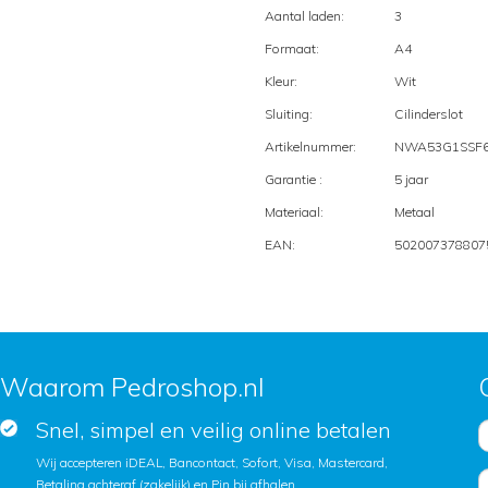
Aantal laden:
3
Formaat:
A4
Kleur:
Wit
Sluiting:
Cilinderslot
Artikelnummer:
NWA53G1SSF
Garantie :
5 jaar
Materiaal:
Metaal
EAN:
502007378807
Waarom Pedroshop.nl
Snel, simpel en veilig online betalen
Wij accepteren iDEAL, Bancontact, Sofort, Visa, Mastercard,
Betaling achteraf (zakelijk) en Pin bij afhalen.