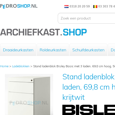
0318 20 20 59
03 303 78 
Draaideurkasten
Roldeurkasten
Schuifdeurkasten
Do
Home
>
Ladeblokken
>
Stand ladenblok Bisley Basic met 3 laden, 69,8 cm hoog, 56
Stand ladenblok
laden, 69,8 cm h
krijtwit