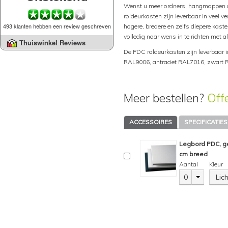
Wenst u meer ordners, hangmappen o
roldeurkasten zijn leverbaar in veel v
493 klanten hebben een review geschreven
hogere, bredere en zelfs diepere kaste
volledig naar wens in te richten met 
Thuiswinkel Reviews
De PDC roldeurkasten zijn leverbaar i
RAL9006, antraciet RAL7016, zwart 
Meer bestellen?
Off
ACCESSOIRES
SPECIFICATIES
Legbord PDC, ge
cm breed
Aantal
Kleur
0
Lic