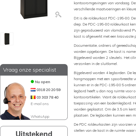
kantooromgevingen van vandaag. De P
verschillende maatvoeringen en kleure
Dit is de roldeurkast PDC-195-80. De
diep. De PDC-195-80 roldeurkast kent 
zijn geproduceerd van vlamdovend PVC
kast is afgewerkt met een krasvaste 
Documentatie, ordners of gereedschap
worden opgeborgen. De kast is namelij
Bijgeleverd worden 2 sleutels. Het cil
verzonken in de sluitlamel.
Vraag onze specialist
Bijgeleverd worden 4 legborden. De le
hangmappen met een spoorbreedte va
Nu open
kunnen er in de PDC-195-80 5 ordner
0318 20 20 59
legbord heeft u dan nog ruimte voor 
kantoorartikelen. Want de roldeurkas
03 303 78 40
toepassing van een bodemlegbord. He
E-mail ons
worden geplaatst. Om de 3,5 cm kent 
plaatsen. De legborden kunnen een m
WhatsApp
De PDC roldeurkasten zijn voorzien va
stellen van de kast in de ruimte waar
Uitstekend