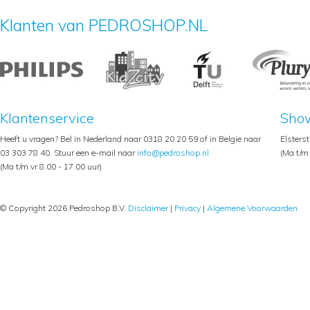
Klanten van PEDROSHOP.NL
Klantenservice
Sho
Heeft u vragen? Bel in Nederland naar 0318 20 20 59 of in Belgie naar
Elsters
03 303 78 40. Stuur een e-mail naar
info@pedroshop.nl
(Ma t/m 
(Ma t/m vr 8.00 - 17.00 uur)
© Copyright 2026 Pedroshop B.V.
Disclaimer
|
Privacy
|
Algemene Voorwaarden