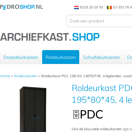
0318 20 20 59
03 303 78 
Draaideurkasten
Roldeurkasten
Schuifdeurkasten
Do
Home
>
Roldeurkasten
>
Roldeurkast PDC 195-80, 195*80*45, 4 legborden, zwar
Roldeurkast PD
195*80*45, 4 l
Ook de klassieke roldeurkasten zijn n