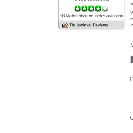
l
V
493 klanten hebben een review geschreven
d
b
Thuiswinkel Reviews