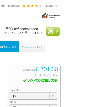
 ons
Inloggen
8.6 van 10
2
1500 m
showroom
0
voor kantoor & magazijn
enkasten
Accessoires
€ 201,60
€ 288,00
€ 243,94 incl. btw
UW VOORDEEL 30%
Sokkel
Ja
Kleur