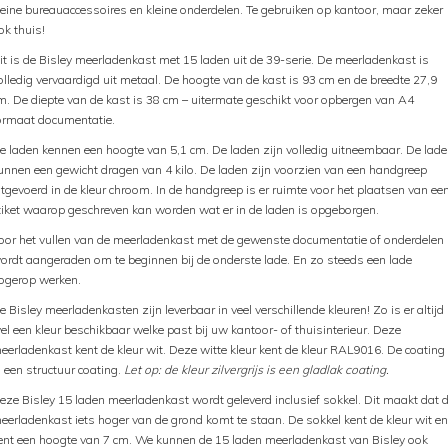
leine bureauaccessoires en kleine onderdelen. Te gebruiken op kantoor, maar zeker
ok thuis!
it is de Bisley meerladenkast met 15 laden uit de 39-serie. De meerladenkast is
olledig vervaardigd uit metaal. De hoogte van de kast is 93 cm en de breedte 27,9
m. De diepte van de kast is 38 cm – uitermate geschikt voor opbergen van A4
ormaat documentatie.
e laden kennen een hoogte van 5,1 cm. De laden zijn volledig uitneembaar. De lad
unnen een gewicht dragen van 4 kilo. De laden zijn voorzien van een handgreep
itgevoerd in de kleur chroom. In de handgreep is er ruimte voor het plaatsen van ee
tiket waarop geschreven kan worden wat er in de laden is opgeborgen.
oor het vullen van de meerladenkast met de gewenste documentatie of onderdelen
ordt aangeraden om te beginnen bij de onderste lade. En zo steeds een lade
ogerop werken.
e Bisley meerladenkasten zijn leverbaar in veel verschillende kleuren! Zo is er altijd
el een kleur beschikbaar welke past bij uw kantoor- of thuisinterieur. Deze
eerladenkast kent de kleur wit. Deze witte kleur kent de kleur RAL9016. De coating
s een structuur coating.
Let op: de kleur zilvergrijs is een gladlak coating.
eze Bisley 15 laden meerladenkast wordt geleverd inclusief sokkel. Dit maakt dat 
eerladenkast iets hoger van de grond komt te staan. De sokkel kent de kleur wit en
ent een hoogte van 7 cm. We kunnen de 15 laden meerladenkast van Bisley ook