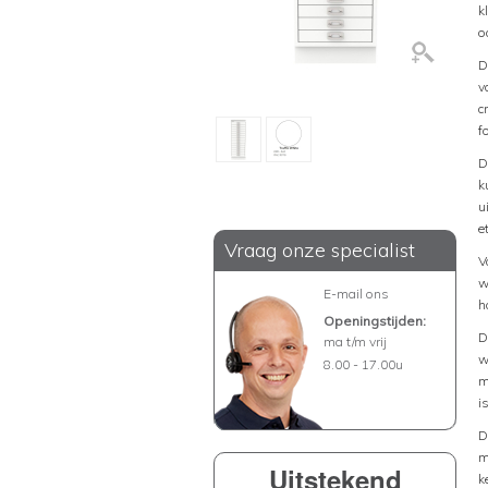
k
o
D
v
c
f
D
k
u
e
Vraag onze specialist
V
w
E-mail ons
h
Openingstijden:
D
ma t/m vrij
w
8.00 - 17.00u
m
i
D
m
Uitstekend
k