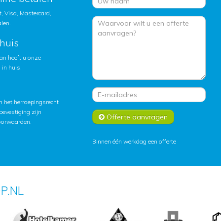
, Visa, Mastercard,
alen.
huis
an heeft u onze
in huis.
 het herroepingsrecht
lbevestiging zijn
Offerte aanvragen
oorwaarden
.
Binnen één werkdag een offerte
P.NL