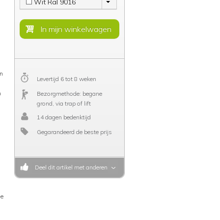
Wit Ral 9016
en
Levertijd 6 tot 8 weken
n
Bezorgmethode: begane
grond, via trap of lift
14 dagen bedenktijd
Gegarandeerd de beste prijs
Deel dit artikel met anderen
de