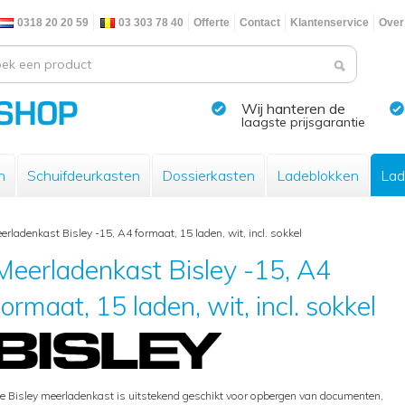
0318 20 20 59
03 303 78 40
Offerte
Contact
Klantenservice
Over
Wij hanteren de
laagste prijsgarantie
n
Schuifdeurkasten
Dossierkasten
Ladeblokken
Lad
erladenkast Bisley -15, A4 formaat, 15 laden, wit, incl. sokkel
Meerladenkast Bisley -15, A4
formaat, 15 laden, wit, incl. sokkel
e Bisley meerladenkast is uitstekend geschikt voor opbergen van documenten,