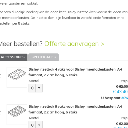
everen zonder een sokkel.
oor een duidelijk indeling van de laden kent Bisley inzetbakken voor in de laden van
e meerladenkasten. De inzetbakken zijn leverbaar in verschillende formaten en te
estellen per 5 stuks.
Meer bestellen?
Offerte aanvragen >
ACCESSOIRES
SPECIFICATIES
Bisley inzetbak 4 vaks voor Bisley meerladenkasten, A4
formaat, 2.2 cm hoog, 5 stuks
Aantal
Prijs
€ 62,00
0
€ 43,40
U bespaart
30%
Bisley inzetbak 9 vaks voor Bisley meerladenkasten, A4
formaat, 2.2 cm hoog, 5 stuks
Aantal
Prijs
€ 62,00
0