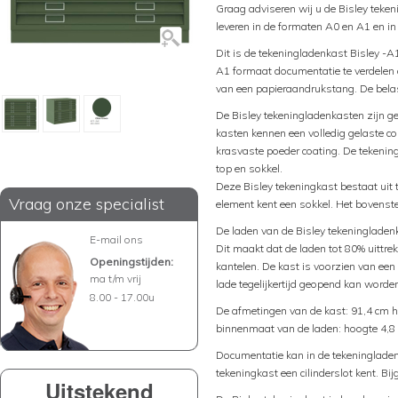
Graag adviseren wij u de Bisley teke
leveren in de formaten A0 en A1 en in
Dit is de tekeningladenkast Bisley -A
A1 formaat documentatie te verdelen o
van een papieraandrukstang. De belas
De Bisley tekeningladenkasten zijn ge
kasten kennen een volledig gelaste co
krasvaste poeder coating. De tekenin
top en sokkel.
Deze Bisley tekeningkast bestaat uit 
Vraag onze specialist
element kent een sokkel. Het bovenst
De laden van de Bisley tekeningladenk
E-mail ons
Dit maakt dat de laden tot 80% uittre
Openingstijden:
kantelen. De kast is voorzien van een
ma t/m vrij
lade tegelijkertijd geopend kan worde
8.00 - 17.00u
De afmetingen van de kast: 91,4 cm h
binnenmaat van de laden: hoogte 4,8 
Documentatie kan in de tekeningladen
tekeningkast een cilinderslot kent. Bi
Uitstekend