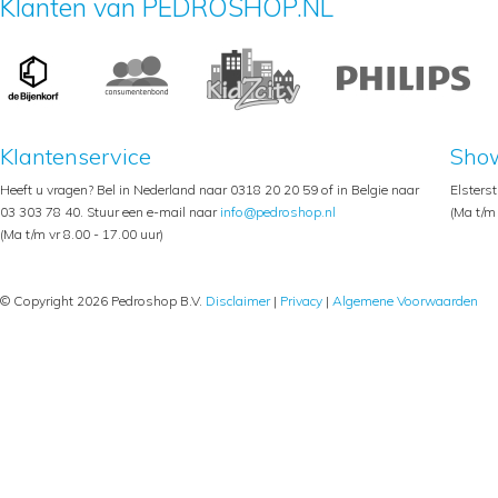
Klanten van PEDROSHOP.NL
Klantenservice
Sho
Heeft u vragen? Bel in Nederland naar 0318 20 20 59 of in Belgie naar
Elsters
03 303 78 40. Stuur een e-mail naar
info@pedroshop.nl
(Ma t/m 
(Ma t/m vr 8.00 - 17.00 uur)
© Copyright 2026 Pedroshop B.V.
Disclaimer
|
Privacy
|
Algemene Voorwaarden