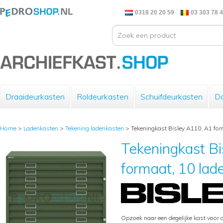
0318 20 20 59
03 303 78 
Draaideurkasten
Roldeurkasten
Schuifdeurkasten
Do
Home
>
Ladenkasten
>
Tekening ladenkasten
>
Tekeningkast Bisley A110, A1 form
Tekeningkast Bi
formaat, 10 lade
Opzoek naar een degelijke kast voor 