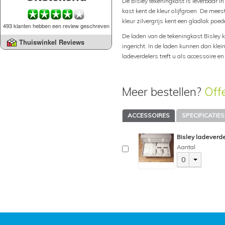
De Bisley tekeningkast is leverbaar in
kast kent de kleur olijfgroen. De mee
kleur zilvergrijs kent een gladlak poe
493 klanten hebben een review geschreven
De laden van de tekeningkast Bisley
Thuiswinkel Reviews
ingericht. In de laden kunnen dan kl
ladeverdelers treft u als accessoire e
Meer bestellen?
Off
ACCESSOIRES
SPECIFICATIES
Bisley ladeverde
Aantal
0