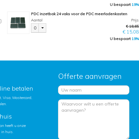
U bespaart
19%
PDC inzetbak 24 vaks voor de PDC meerladenkasten
Aantal
Prijs
€ 18,65
0
€ 15,08
U bespaart
19%
Offerte aanvragen
nline betalen
, Visa, Mastercard,
alen.
huis
an heeft u onze
in huis.