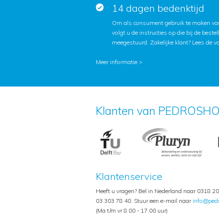
14 dagen bedenktijd
Om als consument gebruik te maken van
volgt u de instructies op die bij de beste
meegestuurd. Zakelijke klant?
Lees de v
Meer informatie >
Klanten van PEDROSHO
Klantenservice
Heeft u vragen? Bel in Nederland naar 0318 20 
03 303 78 40. Stuur een e-mail naar
info@ped
(Ma t/m vr 8.00 - 17.00 uur)