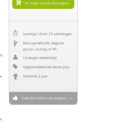
Levertijd 10 tot 15 werkdagen
Bezorgmethode: begane
grond, via trap of lift
is
14 dagen bedenktijd
s
Gegarandeerd de beste prijs
Garantie 2 jaar
in
Deel dit artikel met anderen
en