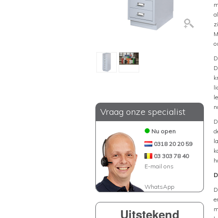
m
a
z
M
o
D
D
k
l
l
n
Vraag onze specialist
D
Nu open
d
l
0318 20 20 59
k
03 303 78 40
h
E-mail ons
D
WhatsApp
D
e
m
Uitstekend