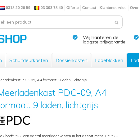
0318 20 20 59
03 303 78 40
Offerte
Contact
Klantenservice
Over
Wij hanteren de
laagste prijsgarantie
n
Schuifdeurkasten
Dossierkasten
Ladeblokken
Lad
erladenkast PDC-09, A4 formaat, 9 laden, lichtgrijs
Meerladenkast PDC-09, A4
formaat, 9 laden, lichtgrijs
ok heeft PDC een aantal meerladenkasten in het assortiment. De PDC