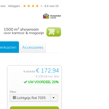
 ons
Inloggen
8.6 van 10
2
1500 m
showroom
0
voor kantoor & magazijn
enkasten
Accessoires
€ 172,94
€ 213,82
€ 209,26 incl. btw
UW VOORDEEL 20%
Kleur
Lichtgrijs Ral 7035