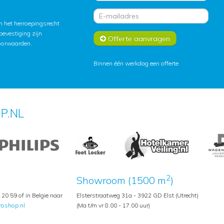
 het herroepingsrecht
lbevestiging zijn
Offerte aanvragen
oorwaarden
.
Binnen één werkdag een offerte
P.NL
2
Showroom (1500 m
)
20 59 of in Belgie naar
Elsterstraatweg 31a - 3922 GD Elst (Utrecht)
roshop.nl
(Ma t/m vr 8.00 - 17.00 uur)