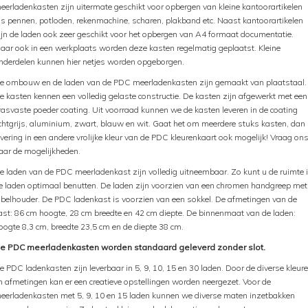
eerladenkasten zijn uitermate geschikt voor opbergen van kleine kantoorartikelen
ls pennen, potloden, rekenmachine, scharen, plakband etc. Naast kantoorartikelen
ijn de laden ook zeer geschikt voor het opbergen van A4 formaat documentatie.
aar ook in een werkplaats worden deze kasten regelmatig geplaatst. Kleine
nderdelen kunnen hier netjes worden opgeborgen.
e ombouw en de laden van de PDC meerladenkasten zijn gemaakt van plaatstaal.
e kasten kennen een volledig gelaste constructie. De kasten zijn afgewerkt met een
rasvaste poeder coating. Uit voorraad kunnen we de kasten leveren in de coating
ichtgrijs, aluminium, zwart, blauw en wit. Gaat het om meerdere stuks kasten, dan 
evering in een andere vrolijke kleur van de PDC kleurenkaart ook mogelijk! Vraag on
aar de mogelijkheden.
e laden van de PDC meerladenkast zijn volledig uitneembaar. Zo kunt u de ruimte 
e laden optimaal benutten. De laden zijn voorzien van een chromen handgreep met
abelhouder. De PDC ladenkast is voorzien van een sokkel. De afmetingen van de
ast: 86 cm hoogte, 28 cm breedte en 42 cm diepte. De binnenmaat van de laden:
oogte 8,3 cm, breedte 23,5 cm en de diepte 38 cm.
e PDC meerladenkasten worden standaard geleverd zonder slot.
e PDC ladenkasten zijn leverbaar in 5, 9, 10, 15 en 30 laden. Door de diverse kleur
n afmetingen kan er een creatieve opstellingen worden neergezet. Voor de
eerladenkasten met 5, 9, 10 en 15 laden kunnen we diverse maten inzetbakken