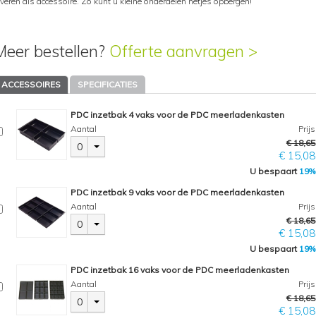
everen als accessoire. Zo kunt u kleine onderdelen netjes opbergen!
Meer bestellen?
Offerte aanvragen >
ACCESSOIRES
SPECIFICATIES
PDC inzetbak 4 vaks voor de PDC meerladenkasten
Aantal
Prijs
€ 18,65
0
€ 15,08
U bespaart
19%
PDC inzetbak 9 vaks voor de PDC meerladenkasten
Aantal
Prijs
€ 18,65
0
€ 15,08
U bespaart
19%
PDC inzetbak 16 vaks voor de PDC meerladenkasten
Aantal
Prijs
€ 18,65
0
€ 15,08