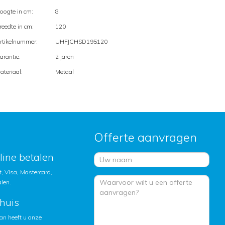
oogte in cm:
8
reedte in cm:
120
rtikelnummer:
UHFJCHSD195120
arantie:
2 jaren
ateriaal:
Metaal
Offerte aanvragen
nline betalen
, Visa, Mastercard,
alen.
huis
an heeft u onze