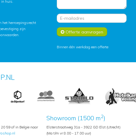
in huis.
 het herroepingsrecht
lbevestiging zijn
Offerte aanvragen
oorwaarden
.
Binnen één werkdag een offerte
P.NL
2
Showroom (1500 m
)
20 59 of in Belgie naar
Elsterstraatweg 31a - 3922 GD Elst (Utrecht)
roshop.nl
(Ma t/m vr 8.00 - 17.00 uur)