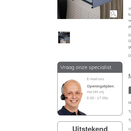
W
f
n
p
D
D
g
D
Vraag onze specialist
E-mail ons
Openingstijden:
ma t/m vrij
8.00 - 17.00u
M
T
T
Uitstekend
U