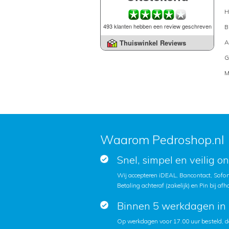
H
493 klanten hebben een review geschreven
B
Thuiswinkel Reviews
A
G
M
Waarom Pedroshop.nl
Snel, simpel en veilig o
Wij accepteren iDEAL, Bancontact, Sofort
Betaling achteraf (zakelijk) en Pin bij afh
Binnen 5 werkdagen in 
Op werkdagen voor 17.00 uur besteld, d