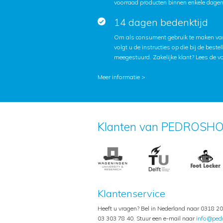
voorraad producten binnen enkele dagen 
14 dagen bedenktijd
Om als consument gebruik te maken van
volgt u de instructies op die bij de beste
meegestuurd. Zakelijke klant?
Lees de v
Meer informatie >
Klanten van PEDROSHO
Klantenservice
Heeft u vragen? Bel in Nederland naar 0318 20 
03 303 78 40. Stuur een e-mail naar
info@ped