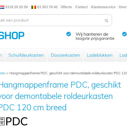
0318 20 20 59
03 303 78 40
Offerte
Contact
Klantenservice
Over
Wij hanteren de
laagste prijsgarantie
n
Schuifdeurkasten
Dossierkasten
Ladeblokken
Lad
sten
>
Hangmappenframe PDC, geschikt voor demontabele roldeurkasten PDC 120
Hangmappenframe PDC, geschikt
voor demontabele roldeurkasten
PDC 120 cm breed