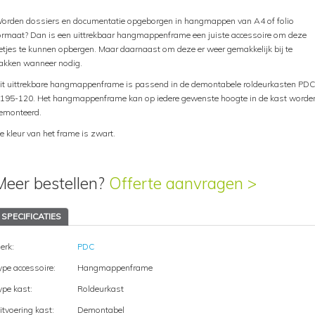
orden dossiers en documentatie opgeborgen in hangmappen van A4 of folio
ormaat? Dan is een uittrekbaar hangmappenframe een juiste accessoire om deze
etjes te kunnen opbergen. Maar daarnaast om deze er weer gemakkelijk bij te
akken wanneer nodig.
it uittrekbare hangmappenframe is passend in de demontabele roldeurkasten PD
195-120. Het hangmappenframe kan op iedere gewenste hoogte in de kast worde
emonteerd.
e kleur van het frame is zwart.
Meer bestellen?
Offerte aanvragen >
SPECIFICATIES
erk:
PDC
ype accessoire:
Hangmappenframe
ype kast:
Roldeurkast
itvoering kast:
Demontabel