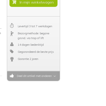
Levertijd 3 tot 7 werkdagen
C-
n
Bezorgmethode: begane
grond, via trap of lift
14 dagen bedenktijd
Gegarandeerd de beste prijs
Garantie 2 jaren
Deel dit artikel met anderen