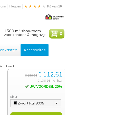
 ons
Inloggen
8.6 van 10
2
1500 m
showroom
0
voor kantoor & magazijn
enkasten
Accessoires
 cm breed
€ 112,61
€ 139,23
€ 136,26 incl. btw
UW VOORDEEL 20%
Kleur
Zwart Ral 9005