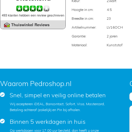
Kleur:
Zwart
Hoogte in cm:
4.5
493 klanten hebben een review geschreven
Breedte in cm:
23
Thuiswinkel Reviews
Artikelnummer:
LV16OCH
Garantie:
2 jaren
Materiaal:
Kunststof
Waarom Pedroshop.nl
Snel, simpel en veilig online betalen
Wij accepteren iDEAL, Bancontact, Sofort, Visa, Mastercard,
Betaling achteraf (zakelijk) en Pin bij afhalen.
Binnen 5 werkdagen in huis
Op werkdagen voor 17.00 uur besteld, dan heeft u onze