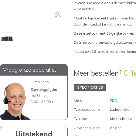
leveren. Dit maakt dat u de meerlade
kunt indelen.
Maakt u bijvoorbeeld gebruik van klei
Door de inzetbakken blijft materiaal 
Deze inzetbak kent 16 gelijke vakken.
De inzetbak is vervaardigd uit zwart 
Naast een 16-vaks inzetbakken kenne
Vraag onze specialist
Meer bestellen?
Off
E-mail ons
SPECIFICATIES
Openingstijden:
ma t/m vrij
Merk:
PDC
8.00 - 17.00u
Type accessoire:
Ladeverdeler
Type kast:
Meerladekast
Uitvoering kast:
Gelast
Uitstekend