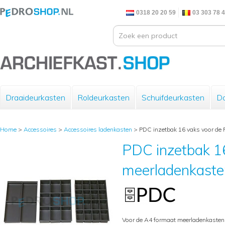
0318 20 20 59
03 303 78 
Draaideurkasten
Roldeurkasten
Schuifdeurkasten
Do
Home
>
Accessoires
>
Accessoires ladenkasten
>
PDC inzetbak 16 vaks voor de
PDC inzetbak 1
meerladenkaste
Voor de A4 formaat meerladenkasten