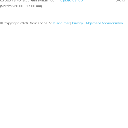
03 303 78 40. Stuur een e-mail naar
info@pedroshop.nl
(Ma t/m 
(Ma t/m vr 8.00 - 17.00 uur)
© Copyright 2026 Pedroshop B.V.
Disclaimer
|
Privacy
|
Algemene Voorwaarden