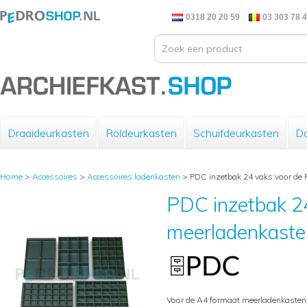
0318 20 20 59
03 303 78 
Draaideurkasten
Roldeurkasten
Schuifdeurkasten
Do
Home
>
Accessoires
>
Accessoires ladenkasten
>
PDC inzetbak 24 vaks voor de
PDC inzetbak 2
meerladenkaste
Voor de A4 formaat meerladenkasten