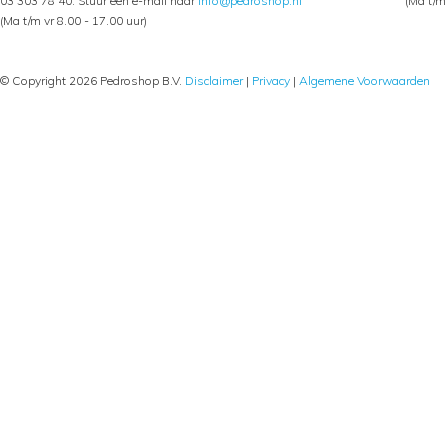
03 303 78 40. Stuur een e-mail naar
info@pedroshop.nl
(Ma t/m 
(Ma t/m vr 8.00 - 17.00 uur)
© Copyright 2026 Pedroshop B.V.
Disclaimer
|
Privacy
|
Algemene Voorwaarden