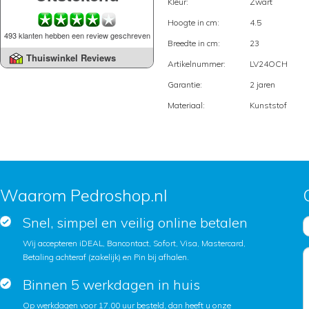
Kleur:
Zwart
Hoogte in cm:
4.5
493 klanten hebben een review geschreven
Breedte in cm:
23
Thuiswinkel Reviews
Artikelnummer:
LV24OCH
Garantie:
2 jaren
Materiaal:
Kunststof
Waarom Pedroshop.nl
Snel, simpel en veilig online betalen
Wij accepteren iDEAL, Bancontact, Sofort, Visa, Mastercard,
Betaling achteraf (zakelijk) en Pin bij afhalen.
Binnen 5 werkdagen in huis
Op werkdagen voor 17.00 uur besteld, dan heeft u onze