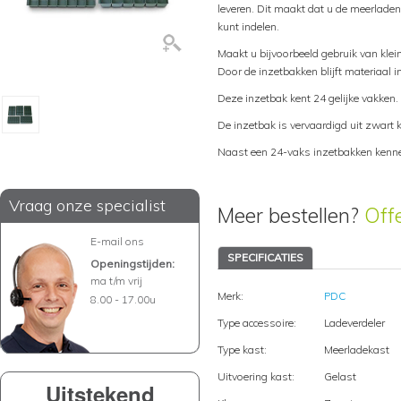
leveren. Dit maakt dat u de meerlade
kunt indelen.
Maakt u bijvoorbeeld gebruik van klei
Door de inzetbakken blijft materiaal 
Deze inzetbak kent 24 gelijke vakken.
De inzetbak is vervaardigd uit zwart 
Naast een 24-vaks inzetbakken kenne
Vraag onze specialist
Meer bestellen?
Off
E-mail ons
SPECIFICATIES
Openingstijden:
ma t/m vrij
Merk:
PDC
8.00 - 17.00u
Type accessoire:
Ladeverdeler
Type kast:
Meerladekast
Uitvoering kast:
Gelast
Uitstekend