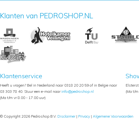
Klanten van PEDROSHOP.NL
Klantenservice
Sho
Heeft u vragen? Bel in Nederland naar 0318 20 20 59 of in Belgie naar
Elsters
03 303 78 40. Stuur een e-mail naar
info@pedroshop.nl
(Ma t/m 
(Ma t/m vr 8.00 - 17.00 uur)
© Copyright 2026 Pedroshop B.V.
Disclaimer
|
Privacy
|
Algemene Voorwaarden