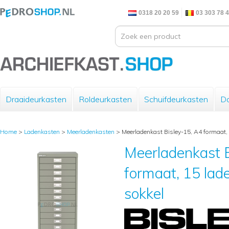
0318 20 20 59
03 303 78 
Draaideurkasten
Roldeurkasten
Schuifdeurkasten
Do
Home
>
Ladenkasten
>
Meerladenkasten
>
Meerladenkast Bisley-15, A4 formaat, 1
Meerladenkast B
formaat, 15 laden
sokkel