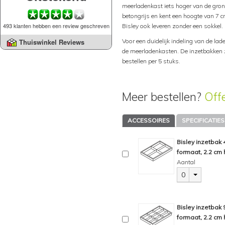
meerladenkast iets hoger van de grond
betongrijs en kent een hoogte van 7
493 klanten hebben een review geschreven
Bisley ook leveren zonder een sokkel.
Voor een duidelijk indeling van de lad
Thuiswinkel Reviews
de meerladenkasten. De inzetbakken zi
bestellen per 5 stuks.
Meer bestellen?
Off
ACCESSOIRES
SPECIFICATIES
Bisley inzetbak
formaat, 2.2 cm 
Aantal
0
Bisley inzetbak
formaat, 2.2 cm 