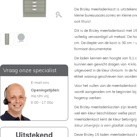
De Bisley meerladenkast is uitsteke
kleine bureauaccessoires en kleine on
ook thuis!
Dit is de Bisley meerladenkast met 15
volledig vervaardigd uit metaal. De h
cm. De diepte van de kast is 38 cm –
formaat documentatie.
De laden kennen een hoogte van 5,1 c
kunnen een gewicht dragen van 4 kilo
Vraag onze specialist
uitgevoerd in de kleur chroom. In de 
etiket waarop geschreven kan worden 
E-mail ons
Voor het vullen van de meerladenkas
Openingstijden:
wordt aangeraden om te beginnen bij 
ma t/m vrij
hogerop werken.
8.00 - 17.00u
De Bisley meerladenkasten zijn leverbaa
wel een kleur beschikbaar welke past b
meerladenkast kent de kleur betongrijs
kleur zilvergrijs is een gladlak coating
Uitstekend
Deze Bisley 15 laden meerladenkast wo