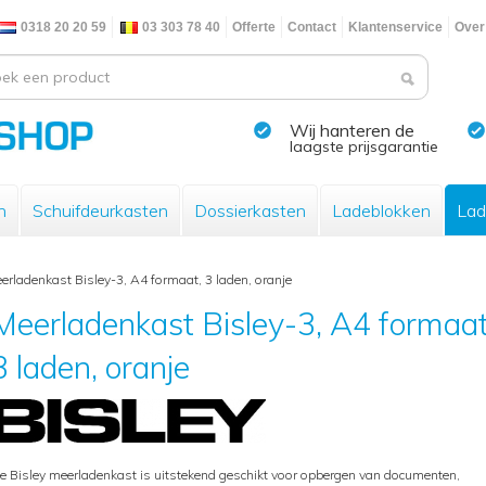
0318 20 20 59
03 303 78 40
Offerte
Contact
Klantenservice
Over
Wij hanteren de
laagste prijsgarantie
n
Schuifdeurkasten
Dossierkasten
Ladeblokken
Lad
erladenkast Bisley-3, A4 formaat, 3 laden, oranje
Meerladenkast Bisley-3, A4 formaat
3 laden, oranje
e Bisley meerladenkast is uitstekend geschikt voor opbergen van documenten,