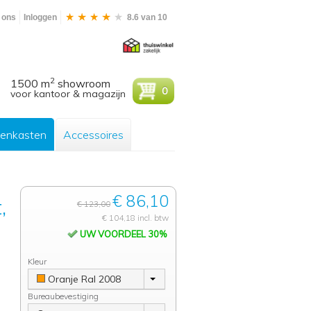
 ons
Inloggen
8.6 van 10
2
1500 m
showroom
0
voor kantoor & magazijn
enkasten
Accessoires
€ 86,10
,
€ 123,00
€ 104,18 incl. btw
UW VOORDEEL 30%
Kleur
Oranje Ral 2008
Bureaubevestiging