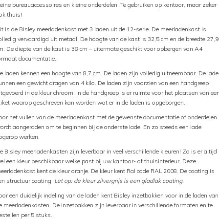
leine bureauaccessoires en kleine onderdelen. Te gebruiken op kantoor, maar zeker
ok thuis!
it is de Bisley meerladenkast met 3 laden uit de 12-serie. De meerladenkast is
olledig vervaardigd uit metaal. De hoogte van de kast is 32,5 cm en de breedte 27,9
m. De diepte van de kast is 38 cm – uitermate geschikt voor opbergen van A4
ormaat documentatie.
e laden kennen een hoogte van 8,7 cm. De laden zijn volledig uitneembaar. De lad
unnen een gewicht dragen van 4 kilo. De laden zijn voorzien van een handgreep
itgevoerd in de kleur chroom. In de handgreep is er ruimte voor het plaatsen van ee
tiket waarop geschreven kan worden wat er in de laden is opgeborgen.
oor het vullen van de meerladenkast met de gewenste documentatie of onderdelen
ordt aangeraden om te beginnen bij de onderste lade. En zo steeds een lade
ogerop werken.
e Bisley meerladenkasten zijn leverbaar in veel verschillende kleuren! Zo is er altijd
el een kleur beschikbaar welke past bij uw kantoor- of thuisinterieur. Deze
eerladenkast kent de kleur oranje. De kleur kent Ral code RAL 2008. De coating is
en structuur coating.
Let op: de kleur zilvergrijs is een gladlak coating.
oor een duidelijk indeling van de laden kent Bisley inzetbakken voor in de laden van
e meerladenkasten. De inzetbakken zijn leverbaar in verschillende formaten en te
estellen per 5 stuks.