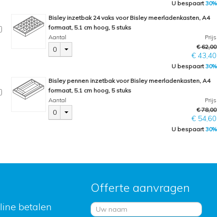
U bespaart
30%
Bisley inzetbak 24 vaks voor Bisley meerladenkasten, A4
formaat, 5.1 cm hoog, 5 stuks
Aantal
Prijs
€ 62,00
0
€ 43,40
U bespaart
30%
Bisley pennen inzetbak voor Bisley meerladenkasten, A4
formaat, 5.1 cm hoog, 5 stuks
Aantal
Prijs
€ 78,00
0
€ 54,60
U bespaart
30%
Offerte aanvragen
nline betalen