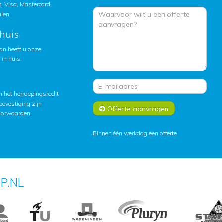
, Visa, Mastercard,
alen.
huis
an heeft u onze
in huis.
 het herroepingsrecht
lbevestiging zijn
Offerte aanvragen
oorwaarden
.
Binnen één werkdag een offerte
P.NL