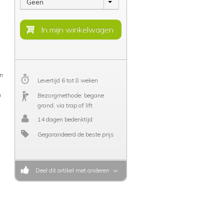
Geen
en
Levertijd 6 tot 8 weken
n
Bezorgmethode: begane
grond, via trap of lift
14 dagen bedenktijd
Gegarandeerd de beste prijs
Deel dit artikel met anderen