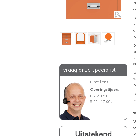
k
o
D
v
c
f
D
k
u
e
Vraag onze specialist
V
w
E-mail ons
h
Openingstijden:
D
ma t/m vrij
w
8.00 - 17.00u
m
e
V
d
Uitstekend
b