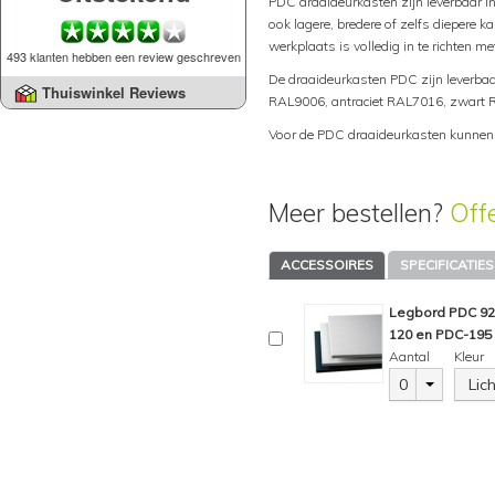
PDC draaideurkasten zijn leverbaar in
ook lagere, bredere of zelfs diepere ka
werkplaats is volledig in te richten 
493 klanten hebben een review geschreven
De draaideurkasten PDC zijn leverbaa
Thuiswinkel Reviews
RAL9006, antraciet RAL7016, zwart 
Voor de PDC draaideurkasten kunnen w
Meer bestellen?
Off
ACCESSOIRES
SPECIFICATIES
Legbord PDC 92 
120 en PDC-195
Aantal
Kleur
0
Lic