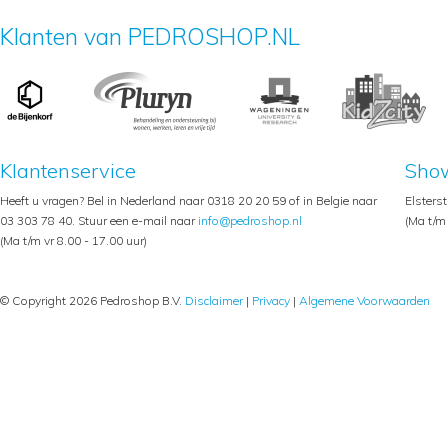
Klanten van PEDROSHOP.NL
Klantenservice
Sho
Heeft u vragen? Bel in Nederland naar 0318 20 20 59 of in Belgie naar
Elsters
03 303 78 40. Stuur een e-mail naar
info@pedroshop.nl
(Ma t/m 
(Ma t/m vr 8.00 - 17.00 uur)
© Copyright 2026 Pedroshop B.V.
Disclaimer
|
Privacy
|
Algemene Voorwaarden