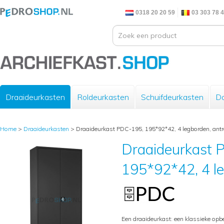
0318 20 20 59
03 303 78 
Draaideurkasten
Roldeurkasten
Schuifdeurkasten
Do
Home
>
Draaideurkasten
>
Draaideurkast PDC-195, 195*92*42, 4 legborden, antr
Draaideurkast 
195*92*42, 4 le
Een draaideurkast: een klassieke opb