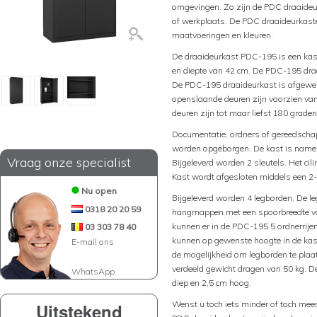
omgevingen. Zo zijn de PDC draaideurk
of werkplaats. De PDC draaideurkasten
maatvoeringen en kleuren.
De draaideurkast PDC-195 is een kast
en diepte van 42 cm. De PDC-195 draai
De PDC-195 draaideurkast is afgewer
openslaande deuren zijn voorzien va
deuren zijn tot maar liefst 180 graden
Documentatie, ordners of gereedschap
worden opgeborgen. De kast is namelij
Vraag onze specialist
Bijgeleverd worden 2 sleutels. Het cil
Kast wordt afgesloten middels een 2-
Nu open
Bijgeleverd worden 4 legborden. De le
0318 20 20 59
hangmappen met een spoorbreedte va
kunnen er in de PDC-195 5 ordnerrij
03 303 78 40
kunnen op gewenste hoogte in de kas
E-mail ons
de mogelijkheid om legborden te pla
verdeeld gewicht dragen van 50 kg. D
WhatsApp
diep en 2,5 cm hoog.
Wenst u toch iets minder of toch mee
Uitstekend